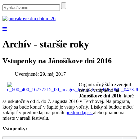
Archív - staršie roky
Vstupenky na Jánošíkove dni 2016
Uverejnené: 29. máj 2017
Organizačný štáb zverejnil
cenník vstupného na
Jánošíkove dni 2016
, ktoré
sa uskutočnia od 4. do 7. augusta 2016 v Terchovej. Na program,
ktorý sa bude konať v šapitó je vstup voľný. Lístky si budete môcť
zakúpiť v predpredaji na portáli
predpredaj.sk
alebo priamo na
mieste v areáli festivalu.
Vstupenky: