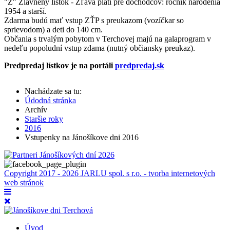
"Z" Zlavnený lístok - Zľava platí pre dôchodcov: ročník narodenia
1954 a starší.
Zdarma budú mať vstup ZŤP s preukazom (vozíčkar so
sprievodom) a deti do 140 cm.
Občania s trvalým pobytom v Terchovej majú na galaprogram v
nedeľu popoludní vstup zdama (nutný občiansky preukaz).
Predpredaj lístkov je na portáli
predpredaj.sk
Nachádzate sa tu:
Údodná stránka
Archív
Staršie roky
2016
Vstupenky na Jánošíkove dni 2016
Copyright 2017 - 2026 JARLU spol. s r.o. - tvorba internetových
web stránok
Úvod