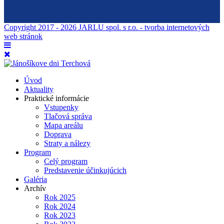
Copyright 2017 - 2026 JARLU spol. s r.o. - tvorba internetových
web stránok
Úvod
Aktuality
Praktické informácie
Vstupenky
Tlačová správa
Mapa areálu
Doprava
Straty a nálezy
Program
Celý program
Predstavenie účinkujúcich
Galéria
Archív
Rok 2025
Rok 2024
Rok 2023