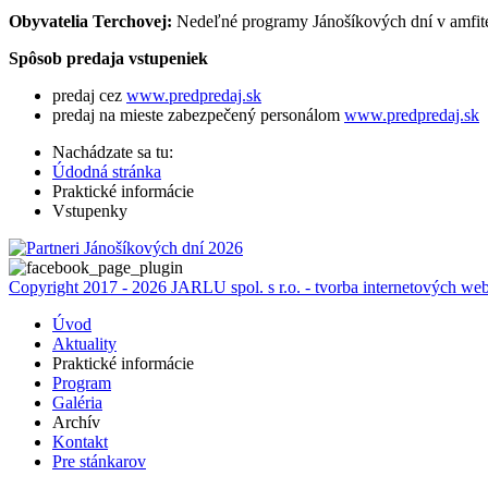
Obyvatelia Terchovej:
Nedeľné programy Jánošíkových dní v amfiteá
Spôsob predaja vstupeniek
predaj cez
www.predpredaj.sk
predaj na mieste zabezpečený personálom
www.predpredaj.sk
Nachádzate sa tu:
Údodná stránka
Praktické informácie
Vstupenky
Copyright 2017 - 2026 JARLU spol. s r.o. - tvorba internetových web
Úvod
Aktuality
Praktické informácie
Program
Galéria
Archív
Kontakt
Pre stánkarov