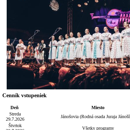
Cenník vstupeniek
Deň
Miesto
Streda
Jánošovia (Rodná osada Juraja Jánoší
29.7.2026
Štvrtok
Všetky programy