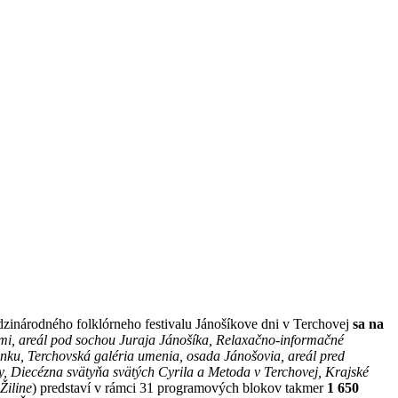
dzinárodného folklórneho festivalu Jánošíkove dni v Terchovej
sa na
mi, areál pod sochou Juraja Jánošíka, Relaxačno-informačné
nku, Terchovská galéria umenia, osada Jánošovia, areál pred
, Diecézna svätyňa svätých Cyrila a Metoda v Terchovej, Krajské
Žiline
) predstaví v rámci 31 programových blokov takmer
1 650