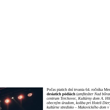
Počas piatich dní trvania 64. ročníka Me
desiatich pódiách
(
amfiteáter Nad bôra
centrum Terchovec, Kultúrny dom A. Hli
obecným úradom, koliba pri Hoteli Diery
kultúrne stredisko – Makovického dom v 