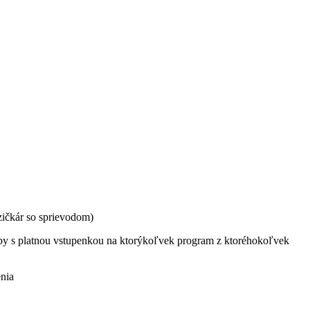
zičkár so sprievodom)
oby s platnou vstupenkou na ktorýkoľvek program z ktoréhokoľvek
 umenia