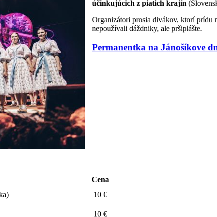
účinkujúcich z piatich krajín
(Slovensk
Organizátori prosia divákov, ktorí príd
nepoužívali dáždniky, ale pršiplášte.
Permanentka na Jánošíkove dn
Cena
ka)
10 €
10 €