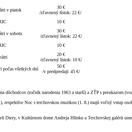
30 €
tri v piatok
/zľavnený lístok: 22 €/
 RIC
10 €
30 €
tri v sobotu
/zľavnený lístok: 22 €/
 RIC
10 €
20 €
átri
/zľavnený lístok: 10 €/
50 €
ri počas všetkých dní
/v predpredaji: 45 €/
 na dôchodcov (ročník narodenia 1963 a starší) a ZŤP s preukazom (vo
, respektíve Noc s terchovskou muzikou (1. 8.) majú voľný vstup os
oteli Diery, v Kultúrnom dome Andreja Hlinku a Terchovskej galérii