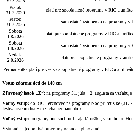
30.7.2026
Piatok
platí pre spoplatnené programy v RIC a amfiteá
31.7.2026
Piatok
samostatná vstupenka na programy v
31.7.2026
Sobota
platí pre spoplatnené programy v RIC a amfiteá
1.8.2026
Sobota
samostatná vstupenka na programy v
1.8.2026
Nedeľa
platí pre spoplatnené programy v amfite
2.8.2026
Permanentka
platí pre všetky spoplatnené programy v RIC a amfiteát
Vstup zdarma:deti do 140 cm
Zľavnený lístok „Z“:
na programy 31. júla – 2. augusta sa vzťahuje
Voľný vstup:
do RIC Terchovec na programy Noc pri muzike (31. 7.)
festivalového dňa + držitelia permanentiek
Voľný vstup:
programy pod sochou Juraja Jánošíka, v kolibe pri H
Vstupné na jednotlivé programy nebude aplikované