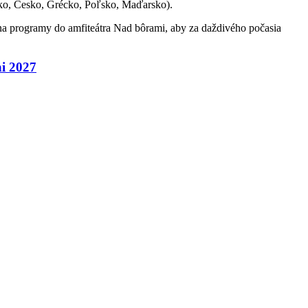
o, Česko, Grécko, Poľsko, Maďarsko).
u na programy do amfiteátra Nad bôrami, aby za daždivého počasia
i 2027