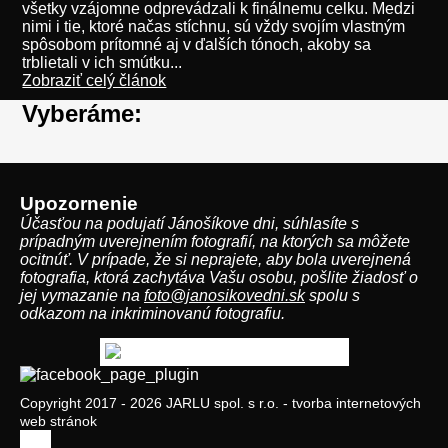
všetky vzájomne odprevádzali k finálnemu celku. Medzi
nimi i tie, ktoré načas stíchnu, sú vždy svojím vlastným
spôsobom prítomné aj v ďalších tónoch, akoby sa
trblietali v ich smútku...
Zobraziť celý článok
Vyberáme:
Upozornenie
Účasťou na podujatí Jánošíkove dni, súhlasíte s
prípadným uverejnením fotografií, na ktorých sa môžete
ocitnúť. V prípade, že si neprajete, aby bola uverejnená
fotografia, ktorá zachytáva Vašu osobu, pošlite žiadosť o
jej vymazanie na
foto@janosikovedni.sk
spolu s
odkazom na inkriminovanú fotografiu.
Copyright 2017 - 2026 JARLU spol. s r.o. - tvorba internetových
web stránok