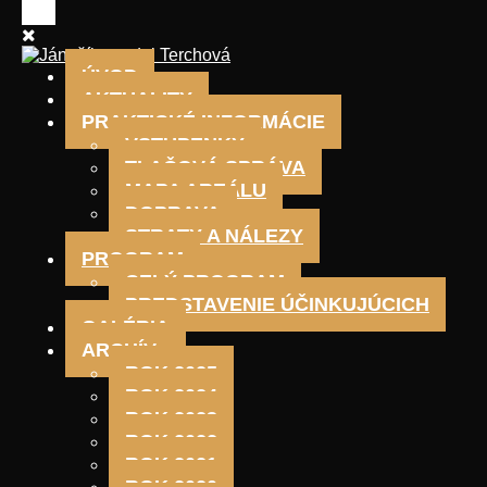
ÚVOD
AKTUALITY
PRAKTICKÉ INFORMÁCIE
VSTUPENKY
TLAČOVÁ SPRÁVA
MAPA AREÁLU
DOPRAVA
STRATY A NÁLEZY
PROGRAM
CELÝ PROGRAM
PREDSTAVENIE ÚČINKUJÚCICH
GALÉRIA
ARCHÍV
ROK 2025
ROK 2024
ROK 2023
ROK 2022
ROK 2021