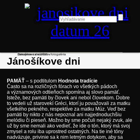
Ďakujeme za návštevu
Jánošíkove dni 2026 - fotogaléria
Jánošíkove dni
PAMÄŤ
– s podtitulom
Hodnota tradície
Často sa na rozličných fórach vo všetkých pádoch
a významových odtieňoch spomína aj slovo pamäť.
Isteže, bez pamäti by človek ani nebol človekom. Dobre
to vedeli už starovekí Gréci, ktorí ju považovali za matku
všetkého pekného, respektíve za matku Múz. Veď bez
pamäti by nikto z nás nepoznal ani najjednoduchšiu
melódiu či pieseň. Možno by sme počuli nejaký zvuk, ale
už by sme nemali ako vedieť, že ide o tón, ktorý má svoj
zmysel a rolu iba uprostred ostatných. Na tie iné tóny
nadväzuje, privinie sa k nim letmým dotykom, aby sa