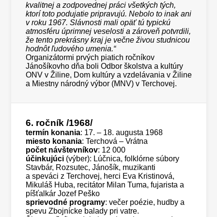
kvalitnej a zodpovednej práci všetkých tých,
ktorí toto podujatie pripravujú. Nebolo to inak ani
v roku 1967. Slávnosti mali opäť tú typickú
atmosféru úprimnej veselosti a zároveň potvrdili,
že tento prekrásny kraj je večne živou studnicou
hodnôt ľudového umenia.“
Organizátormi prvých piatich ročníkov
Jánošíkovho dňa boli Odbor školstva a kultúry
ONV v Žiline, Dom kultúry a vzdelávania v Žiline
a Miestny národný výbor (MNV) v Terchovej.
6. ročník
/1968/
termín konania
: 17. – 18. augusta 1968
miesto konania
: Terchová – Vrátna
počet návštevníkov
: 12 000
účinkujúci
(výber): Lúčnica, folklórne súbory
Stavbár, Rozsutec, Jánošík, muzikanti
a speváci z Terchovej, herci Eva Kristinová,
Mikuláš Huba, recitátor Milan Tuma, fujarista a
píšťalkár Jozef Peško
sprievodné programy
: večer poézie, hudby a
spevu Zbojnícke balady pri vatre.