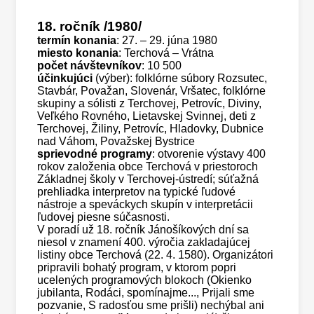
18. ročník
/1980/
termín konania
: 27. – 29. júna 1980
miesto konania
: Terchová – Vrátna
počet návštevníkov
: 10 500
účinkujúci
(výber): folklórne súbory Rozsutec,
Stavbár, Považan, Slovenár, Vršatec, folklórne
skupiny a sólisti z Terchovej, Petrovíc, Diviny,
Veľkého Rovného, Lietavskej Svinnej, deti z
Terchovej, Žiliny, Petrovíc, Hladovky, Dubnice
nad Váhom, Považskej Bystrice
sprievodné programy
: otvorenie výstavy 400
rokov založenia obce Terchová v priestoroch
Základnej školy v Terchovej-ústredí; súťažná
prehliadka interpretov na typické ľudové
nástroje a speváckych skupín v interpretácii
ľudovej piesne súčasnosti.
V poradí už 18. ročník Jánošíkových dní sa
niesol v znamení 400. výročia zakladajúcej
listiny obce Terchová (22. 4. 1580). Organizátori
pripravili bohatý program, v ktorom popri
ucelených programových blokoch (Okienko
jubilanta, Rodáci, spomínajme..., Prijali sme
pozvanie, S radosťou sme prišli) nechýbal ani