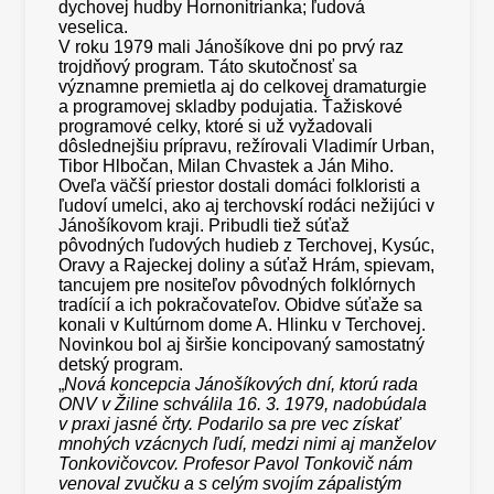
dychovej hudby Hornonitrianka; ľudová
veselica.
V roku 1979 mali Jánošíkove dni po prvý raz
trojdňový program. Táto skutočnosť sa
významne premietla aj do celkovej dramaturgie
a programovej skladby podujatia. Ťažiskové
programové celky, ktoré si už vyžadovali
dôslednejšiu prípravu, režírovali Vladimír Urban,
Tibor Hlbočan, Milan Chvastek a Ján Miho.
Oveľa väčší priestor dostali domáci folkloristi a
ľudoví umelci, ako aj terchovskí rodáci nežijúci v
Jánošíkovom kraji. Pribudli tiež súťaž
pôvodných ľudových hudieb z Terchovej, Kysúc,
Oravy a Rajeckej doliny a súťaž Hrám, spievam,
tancujem pre nositeľov pôvodných folklórnych
tradícií a ich pokračovateľov. Obidve súťaže sa
konali v Kultúrnom dome A. Hlinku v Terchovej.
Novinkou bol aj širšie koncipovaný samostatný
detský program.
„
Nová koncepcia Jánošíkových dní, ktorú rada
ONV v Žiline schválila 16. 3. 1979, nadobúdala
v praxi jasné črty. Podarilo sa pre vec získať
mnohých vzácnych ľudí, medzi nimi aj manželov
Tonkovičovcov. Profesor Pavol Tonkovič nám
venoval zvučku a s celým svojím zápalistým