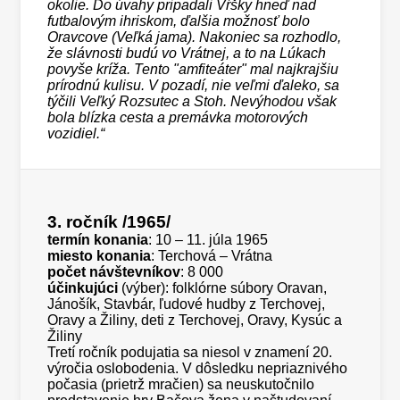
okolie. Do úvahy pripadali Vŕšky hneď nad
futbalovým ihriskom, ďalšia možnosť bolo
Oravcove (Veľká jama). Nakoniec sa rozhodlo,
že slávnosti budú vo Vrátnej, a to na Lúkach
povyše kríža. Tento "amfiteáter" mal najkrajšiu
prírodnú kulisu. V pozadí, nie veľmi ďaleko, sa
týčili Veľký Rozsutec a Stoh. Nevýhodou však
bola blízka cesta a premávka motorových
vozidiel.“
3. ročník
/1965/
termín konania
: 10 – 11. júla 1965
miesto konania
: Terchová – Vrátna
počet návštevníkov
: 8 000
účinkujúci
(výber): folklórne súbory Oravan,
Jánošík, Stavbár, ľudové hudby z Terchovej,
Oravy a Žiliny, deti z Terchovej, Oravy, Kysúc a
Žiliny
Tretí ročník podujatia sa niesol v znamení 20.
výročia oslobodenia. V dôsledku nepriaznivého
počasia (prietrž mračien) sa neuskutočnilo