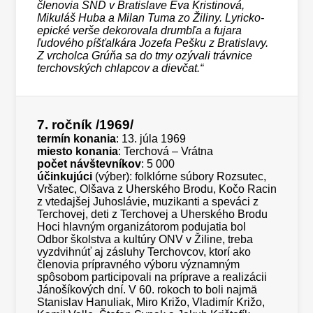
členovia SND v Bratislave Eva Kristinová,
Mikuláš Huba a Milan Tuma zo Žiliny. Lyricko-
epické verše dekorovala drumbľa a fujara
ľudového píšťalkára Jozefa Pešku z Bratislavy.
Z vrcholca Grúňa sa do tmy ozývali trávnice
terchovských chlapcov a dievčat.“
7. ročník
/1969/
termín konania
: 13. júla 1969
miesto konania
: Terchová – Vrátna
počet návštevníkov
: 5 000
účinkujúci
(výber): folklórne súbory Rozsutec,
Vršatec, Olšava z Uherského Brodu, Kočo Racin
z vtedajšej Juhoslávie, muzikanti a speváci z
Terchovej, deti z Terchovej a Uherského Brodu
Hoci hlavným organizátorom podujatia bol
Odbor školstva a kultúry ONV v Žiline, treba
vyzdvihnúť aj zásluhy Terchovcov, ktorí ako
členovia prípravného výboru významným
spôsobom participovali na príprave a realizácii
Jánošíkových dní. V 60. rokoch to boli najmä
Stanislav Hanuliak, Miro Križo, Vladimír Križo,