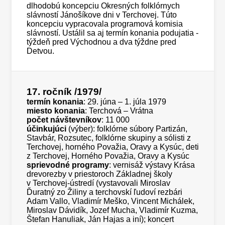
dlhodobú koncepciu Okresných folklórnych
slávností Jánošíkove dni v Terchovej. Túto
koncepciu vypracovala programová komisia
slávností. Ustálil sa aj termín konania podujatia -
týždeň pred Východnou a dva týždne pred
Detvou.
17. ročník
/1979/
termín konania
: 29. júna – 1. júla 1979
miesto konania
: Terchová – Vrátna
počet návštevníkov
: 11 000
účinkujúci
(výber): folklórne súbory Partizán,
Stavbár, Rozsutec, folklórne skupiny a sólisti z
Terchovej, horného Považia, Oravy a Kysúc, deti
z Terchovej, Horného Považia, Oravy a Kysúc
sprievodné programy
: vernisáž výstavy Krása
drevorezby v priestoroch Základnej školy
v Terchovej-ústredí (vystavovali Miroslav
Ďuratný zo Žiliny a terchovskí ľudoví rezbári
Adam Vallo, Vladimír Meško, Vincent Michálek,
Miroslav Dávidík, Jozef Mucha, Vladimír Kuzma,
Štefan Hanuliak, Ján Hajas a iní); koncert