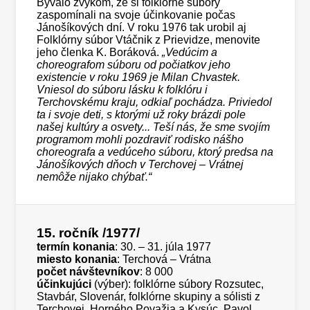
Bývalo zvykom, že si folklórne súbory
zaspomínali na svoje účinkovanie počas
Jánošíkových dní. V roku 1976 tak urobil aj
Folklórny súbor Vtáčnik z Prievidze, menovite
jeho členka K. Boráková.
„Vedúcim a
choreografom súboru od počiatkov jeho
existencie v roku 1969 je Milan Chvastek.
Vniesol do súboru lásku k folklóru i
Terchovskému kraju, odkiaľ pochádza. Priviedol
ta i svoje deti, s ktorými už roky brázdi pole
našej kultúry a osvety... Teší nás, že sme svojím
programom mohli pozdraviť rodisko nášho
choreografa a vedúceho súboru, ktorý predsa na
Jánošíkových dňoch v Terchovej – Vrátnej
nemôže nijako chýbať.“
15. ročník
/1977/
termín konania
: 30. – 31. júla 1977
miesto konania
: Terchová – Vrátna
počet návštevníkov
: 8 000
účinkujúci
(výber): folklórne súbory Rozsutec,
Stavbár, Slovenár, folklórne skupiny a sólisti z
Terchovej, Horného Považia a Kysúc, Pavol