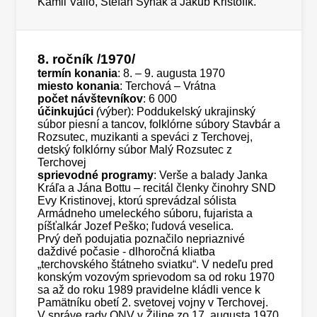
Kamil Vallo, Štefan Synak a Jakub Krištofík.
8. ročník
/1970/
termín konania
: 8. – 9. augusta 1970
miesto konania
: Terchová – Vrátna
počet návštevníkov
: 6 000
účinkujúci
(
výber): Poddukelský ukrajinský
súbor piesní a tancov, folklórne súbory Stavbár a
Rozsutec, muzikanti a speváci z Terchovej,
detský folklórny súbor Malý Rozsutec z
Terchovej
sprievodné programy
: Verše a balady Janka
Kráľa a Jána Bottu – recitál členky činohry SND
Evy Kristinovej, ktorú sprevádzal sólista
Armádneho umeleckého súboru, fujarista a
píšťalkár Jozef Peško; ľudová veselica.
Prvý deň podujatia poznačilo nepriaznivé
daždivé počasie - dlhoročná kliatba
„terchovského štátneho sviatku“. V nedeľu pred
konským vozovým sprievodom sa od roku 1970
sa až do roku 1989 pravidelne kládli vence k
Pamätníku obetí 2. svetovej vojny v Terchovej.
V správe rady ONV v Žiline zo 17. augusta 1970