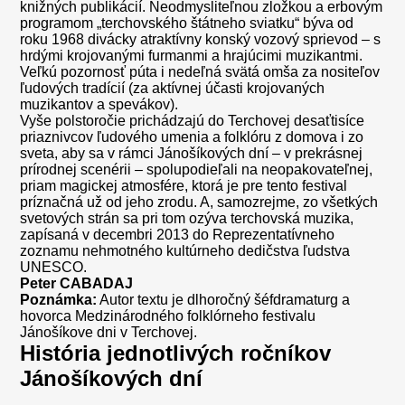
knižných publikácií. Neodmysliteľnou zložkou a erbovým
programom „terchovského štátneho sviatku“ býva od
roku 1968 divácky atraktívny konský vozový sprievod – s
hrdými krojovanými furmanmi a hrajúcimi muzikantmi.
Veľkú pozornosť púta i nedeľná svätá omša za nositeľov
ľudových tradícií (za aktívnej účasti krojovaných
muzikantov a spevákov).
Vyše polstoročie prichádzajú do Terchovej desaťtisíce
priaznivcov ľudového umenia a folklóru z domova i zo
sveta, aby sa v rámci Jánošíkových dní – v prekrásnej
prírodnej scenérii – spolupodieľali na neopakovateľnej,
priam magickej atmosfére, ktorá je pre tento festival
príznačná už od jeho zrodu. A, samozrejme, zo všetkých
svetových strán sa pri tom ozýva terchovská muzika,
zapísaná v decembri 2013 do Reprezentatívneho
zoznamu nehmotného kultúrneho dedičstva ľudstva
UNESCO.
Peter CABADAJ
Poznámka:
Autor textu je dlhoročný šéfdramaturg a
hovorca Medzinárodného folklórneho festivalu
Jánošíkove dni v Terchovej.
História jednotlivých ročníkov
Jánošíkových dní