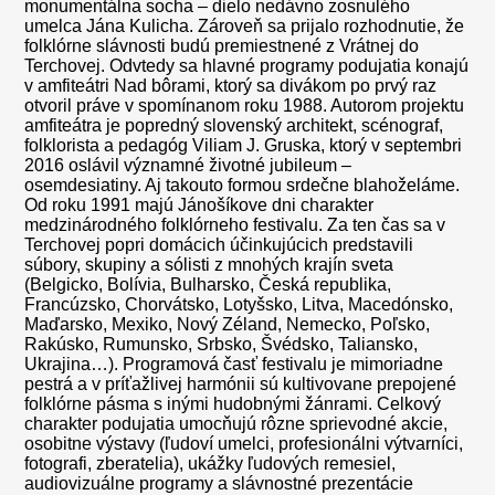
monumentálna socha – dielo nedávno zosnulého
umelca Jána Kulicha. Zároveň sa prijalo rozhodnutie, že
folklórne slávnosti budú premiestnené z Vrátnej do
Terchovej. Odvtedy sa hlavné programy podujatia konajú
v amfiteátri Nad bôrami, ktorý sa divákom po prvý raz
otvoril práve v spomínanom roku 1988. Autorom projektu
amfiteátra je popredný slovenský architekt, scénograf,
folklorista a pedagóg Viliam J. Gruska, ktorý v septembri
2016 oslávil významné životné jubileum –
osemdesiatiny. Aj takouto formou srdečne blahoželáme.
Od roku 1991 majú Jánošíkove dni charakter
medzinárodného folklórneho festivalu. Za ten čas sa v
Terchovej popri domácich účinkujúcich predstavili
súbory, skupiny a sólisti z mnohých krajín sveta
(Belgicko, Bolívia, Bulharsko, Česká republika,
Francúzsko, Chorvátsko, Lotyšsko, Litva, Macedónsko,
Maďarsko, Mexiko, Nový Zéland, Nemecko, Poľsko,
Rakúsko, Rumunsko, Srbsko, Švédsko, Taliansko,
Ukrajina…). Programová časť festivalu je mimoriadne
pestrá a v príťažlivej harmónii sú kultivovane prepojené
folklórne pásma s inými hudobnými žánrami. Celkový
charakter podujatia umocňujú rôzne sprievodné akcie,
osobitne výstavy (ľudoví umelci, profesionálni výtvarníci,
fotografi, zberatelia), ukážky ľudových remesiel,
audiovizuálne programy a slávnostné prezentácie