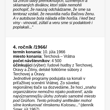
sa zhrčili davy premoknutých, uzimených a
sklamaných divákov, ktorí stále nemohli
pochopiť, že naozaj odchádzame, že sme sa
tentoraz vzdali, že neuvidia našu Bačovu ženu.
A v autobuse bola nálada ešte horšia. I keď bez
viny - vinovatí, zúfalí a veru sme si podaktoré i
poplakali...“
4. ročník
/1966/
termín konania
: 10. júla 1966
miesto konania
: Terchová – Vrátna
počet návštevníkov
: 4 500
účinkujúci
(výber): ľudové hudby z Terchovej,
Oravy a Žiliny, detské folklórne súbory z
Terchovej a Oravy.
Jednotlivé programy podujatia sa konali v
príťažlivej scenérii Vrátnej. Zo súvekej
regionálnej tlače sa dozvedáme, že hoci
„snahu
organizátorov nemožno nijako podceniť, azda
najvýznamnejšiu úlohu zohralo samotné miesto
pod Grúňom. Tento prírodný amfiteáter mohol
silne konkurovať rímskemu Koloseu...“
(denník
Smer, júl 1967)