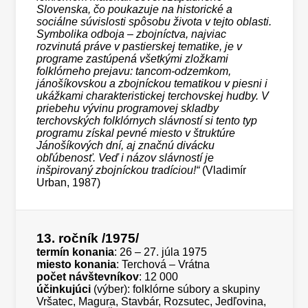
Slovenska, čo poukazuje na historické a
sociálne súvislosti spôsobu života v tejto oblasti.
Symbolika odboja – zbojníctva, najviac
rozvinutá práve v pastierskej tematike, je v
programe zastúpená všetkými zložkami
folklórneho prejavu: tancom-odzemkom,
jánošíkovskou a zbojníckou tematikou v piesni i
ukážkami charakteristickej terchovskej hudby. V
priebehu vývinu programovej skladby
terchovských folklórnych slávností si tento typ
programu získal pevné miesto v štruktúre
Jánošíkových dní, aj značnú divácku
obľúbenosť. Veď i názov slávností je
inšpirovaný zbojníckou tradíciou!“
(Vladimír
Urban, 1987)
13. ročník
/1975/
termín konania
: 26 – 27. júla 1975
miesto konania
: Terchová – Vrátna
počet návštevníkov
: 12 000
účinkujúci
(výber): folklórne súbory a skupiny
Vršatec, Magura, Stavbár, Rozsutec, Jedľovina,