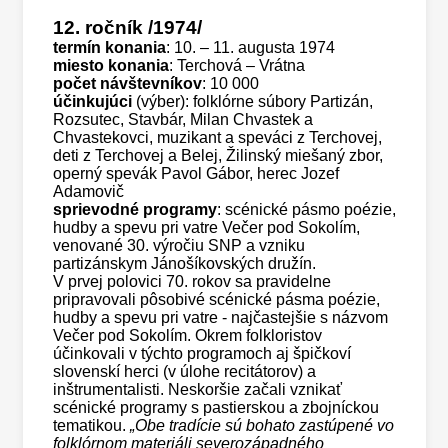
12. ročník
/1974/
termín konania
: 10. – 11. augusta 1974
miesto konania
: Terchová – Vrátna
počet návštevníkov
: 10 000
účinkujúci
(výber): folklórne súbory Partizán,
Rozsutec, Stavbár, Milan Chvastek a
Chvastekovci, muzikant a speváci z Terchovej,
deti z Terchovej a Belej, Žilinský miešaný zbor,
operný spevák Pavol Gábor, herec Jozef
Adamovič
sprievodné programy
: scénické pásmo poézie,
hudby a spevu pri vatre Večer pod Sokolím,
venované 30. výročiu SNP a vzniku
partizánskym Jánošíkovských družín.
V prvej polovici 70. rokov sa pravidelne
pripravovali pôsobivé scénické pásma poézie,
hudby a spevu pri vatre - najčastejšie s názvom
Večer pod Sokolím. Okrem folkloristov
účinkovali v týchto programoch aj špičkoví
slovenskí herci (v úlohe recitátorov) a
inštrumentalisti. Neskoršie začali vznikať
scénické programy s pastierskou a zbojníckou
tematikou.
„Obe tradície sú bohato zastúpené vo
folklórnom materiáli severozápadného