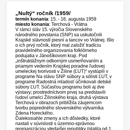
„
Nultý“ ročník
/1959/
termín konania
: 15. - 16. augusta 1959
miesto konania
: Terchová - Vrátna
V rámci sláv 15. výročia Slovenského
národného povstania (SNP) sa uskutočnili
Krajské slávností piesní a tancov vo Vrátnej. Išlo
o ich prvý ročník, ktorý mal založiť tradíciu
pravidelného organizovania folklórneho
podujatia v Jánošíkovom kraji. Pod
„inštruktážnym odborným usmerňovaním a
priamym vedením Krajskej poradne ľudovej
umeleckej tvorivosti v Žiline (ĽUT)“ vystúpili v
programe Na slávu SNP súbory a sólisti ĽUT, v
programe Radostná mladosť účinkovali detské
súbory ĽUT. Súčasťou programu boli aj dve
výstavy; prostredníctvom prvej sa predstavili
ľudoví umelci Žilinského kraja, druhá výstava
Terchová v obrazoch priblížila záujemcom
tvorbu popredného slovenského výtvarníka
Zdena Horeckého.
Ďalekosiahle zmeny a ich dôsledky, ktoré
nastali v súvislosti s územno-správnou
reorganizáciou vtedajšej republiky (platila od 1.