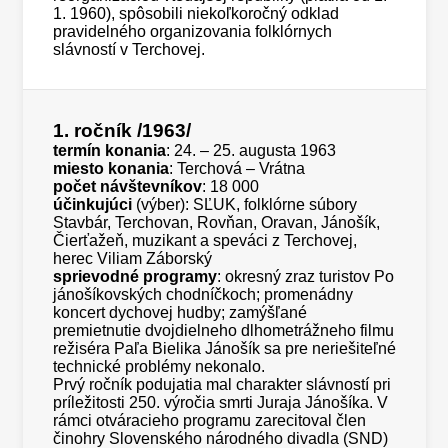
1. 1960), spôsobili niekoľkoročný odklad
pravidelného organizovania folklórnych
slávností v Terchovej.
1. ročník
/1963/
termín konania
: 24. – 25. augusta 1963
miesto konania
: Terchová – Vrátna
počet návštevníkov
: 18 000
účinkujúci
(výber): SĽUK, folklórne súbory
Stavbár, Terchovan, Rovňan, Oravan, Jánošík,
Čierťažeň, muzikant a speváci z Terchovej,
herec Viliam Záborský
sprievodné programy
: okresný zraz turistov Po
jánošíkovských chodníčkoch; promenádny
koncert dychovej hudby; zamýšľané
premietnutie dvojdielneho dlhometrážneho filmu
režiséra Paľa Bielika Jánošík sa pre neriešiteľné
technické problémy nekonalo.
Prvý ročník podujatia mal charakter slávností pri
príležitosti 250. výročia smrti Juraja Jánošíka. V
rámci otváracieho programu zarecitoval člen
činohry Slovenského národného divadla (SND)