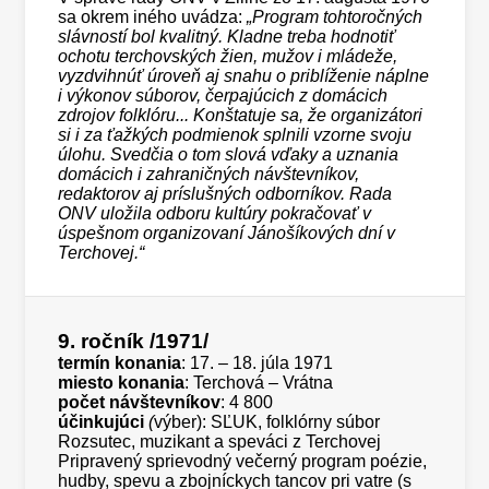
sa okrem iného uvádza:
„Program tohtoročných
slávností bol kvalitný. Kladne treba hodnotiť
ochotu terchovských žien, mužov i mládeže,
vyzdvihnúť úroveň aj snahu o priblíženie náplne
i výkonov súborov, čerpajúcich z domácich
zdrojov folklóru... Konštatuje sa, že organizátori
si i za ťažkých podmienok splnili vzorne svoju
úlohu. Svedčia o tom slová vďaky a uznania
domácich i zahraničných návštevníkov,
redaktorov aj príslušných odborníkov. Rada
ONV uložila odboru kultúry pokračovať v
úspešnom organizovaní Jánošíkových dní v
Terchovej.“
9. ročník
/1971/
termín konania
: 17. – 18. júla 1971
miesto konania
: Terchová – Vrátna
počet návštevníkov
: 4 800
účinkujúci
(
výber): SĽUK, folklórny súbor
Rozsutec, muzikant a speváci z Terchovej
Pripravený sprievodný večerný program poézie,
hudby, spevu a zbojníckych tancov pri vatre (s