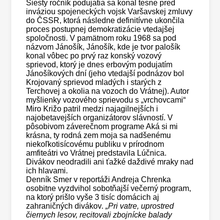
Šiesty ročník podujatia sa konal tesne pred
inváziou spojeneckých vojsk Varšavskej zmluvy
do ČSSR, ktorá následne definitívne ukončila
proces postupnej demokratizácie vtedajšej
spoločnosti. V pamätnom roku 1968 sa pod
názvom Jánošík, Jánošík, kde je tvor palošík
konal vôbec po prvý raz konský vozový
sprievod, ktorý je dnes erbovým podujatím
Jánošíkových dní (jeho vtedajší podnázov bol
Krojovaný sprievod mladých i starých z
Terchovej a okolia na vozoch do Vrátnej). Autor
myšlienky vozového sprievodu s „vrchovcami“
Miro Križo patril medzi najagilnejších i
najobetavejších organizátorov slávností. V
pôsobivom záverečnom programe Aká si mi
krásna, ty rodná zem moja sa nadšenému
niekoľkotisícovému publiku v prírodnom
amfiteátri vo Vrátnej predstavila Lúčnica.
Divákov neodradili ani ťažké daždivé mraky nad
ich hlavami.
Denník Smer v reportáži Andreja Chrenka
osobitne vyzdvihol sobotňajší večerný program,
na ktorý prišlo vyše 3 tisíc domácich aj
zahraničných divákov
. „Pri vatre, uprostred
čiernych lesov, recitovali zbojnícke balady