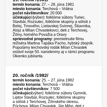
termín konania
: 27. – 28. júna 1981
miesto konania
: Terchová – Vrátna
počet návštevníkov
: 20 000
účinkujúci (
výber): folklórne súbory Turiec,
Stavbár, Rozsutec, folklórne skupiny a sólisti z
Belej, Trnového, Lietavskej Svinnej, Štiavnika,
Alojz a Milan Chvastekovci, deti z Terchovej,
Žiliny, horného Považia a Oravy
sprievodné programy
: premietnutie filmu
režiséra Martina Ťapáka Pacho, hybský zbojník.
Populárny terchovský rodák Milan Chvastek
oslávil svoje 50. narodeniny aj v rámci programu
Okienko jubilanta.
20. ročník
/1982/
termín konania
:
25. – 27. júna 1982
miesto konania
: Terchová – Vrátna
počet návštevníkov
: 7 500
účinkujúci
(výber): folklórne súbory Gymnik,
Liptov Stavbár, Rozsutec, folklórne skupiny
a sólisti z Terchovej, Žilinského okresu,
Púchova, Milan Chvastek, Ján Miho, deti z