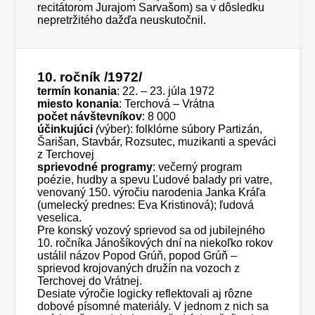
recitátorom Jurajom Sarvašom) sa v dôsledku
nepretržitého dažďa neuskutočnil.
10. ročník
/1972/
termín konania
: 22. – 23. júla 1972
miesto konania
: Terchová – Vrátna
počet návštevníkov
: 8 000
účinkujúci
(
výber): folklórne súbory Partizán,
Šarišan, Stavbár, Rozsutec, muzikanti a speváci
z Terchovej
sprievodné programy
: večerný program
poézie, hudby a spevu Ľudové balady pri vatre,
venovaný 150. výročiu narodenia Janka Kráľa
(umelecký prednes: Eva Kristinová); ľudová
veselica.
Pre konský vozový sprievod sa od jubilejného
10. ročníka Jánošíkových dní na niekoľko rokov
ustálil názov Popod Grúň, popod Grúň –
sprievod krojovaných družín na vozoch z
Terchovej do Vrátnej.
Desiate výročie logicky reflektovali aj rôzne
dobové písomné materiály. V jednom z nich sa