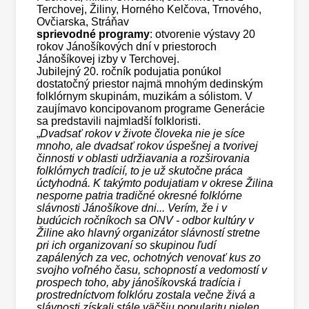
Terchovej, Žiliny, Horného Kelčova, Trnového,
Ovčiarska, Stráňav
sprievodné programy
: otvorenie výstavy 20
rokov Jánošíkových dní v priestoroch
Jánošíkovej izby v Terchovej.
Jubilejný 20. ročník podujatia ponúkol
dostatočný priestor najmä mnohým dedinským
folklórnym skupinám, muzikám a sólistom. V
zaujímavo koncipovanom programe Generácie
sa predstavili najmladší folkloristi.
„
Dvadsať rokov v živote človeka nie je síce
mnoho, ale dvadsať rokov úspešnej a tvorivej
činnosti v oblasti udržiavania a rozširovania
folklórnych tradícií, to je už skutočne práca
úctyhodná. K takýmto podujatiam v okrese Žilina
nesporne patria tradičné okresné folklórne
slávnosti Jánošíkove dni... Verím, že i v
budúcich ročníkoch sa ONV - odbor kultúry v
Žiline ako hlavný organizátor slávností stretne
pri ich organizovaní so skupinou ľudí
zapálených
za
vec, ochotných venovať kus zo
svojho voľného času, schopností a vedomostí v
prospech toho, aby jánošíkovská tradícia i
prostredníctvom folklóru zostala večne živá a
slávnosti získali stále väčšiu popularitu nielen