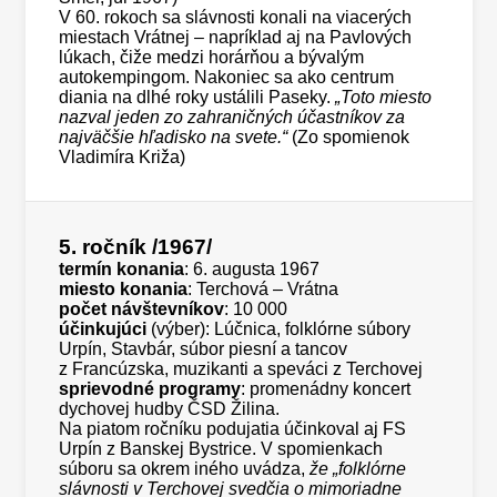
V 60. rokoch sa slávnosti konali na viacerých
miestach Vrátnej – napríklad aj na Pavlových
lúkach, čiže medzi horárňou a bývalým
autokempingom. Nakoniec sa ako centrum
diania na dlhé roky ustálili Paseky.
„Toto miesto
nazval jeden zo zahraničných účastníkov za
najväčšie hľadisko na svete.“
(Zo spomienok
Vladimíra Križa)
5. ročník
/1967/
termín konania
: 6. augusta 1967
miesto konania
: Terchová – Vrátna
počet návštevníkov
: 10 000
účinkujúci
(výber): Lúčnica, folklórne súbory
Urpín, Stavbár, súbor piesní a tancov
z Francúzska, muzikanti a speváci z Terchovej
sprievodné programy
: promenádny koncert
dychovej hudby ČSD Žilina.
Na piatom ročníku podujatia účinkoval aj FS
Urpín z Banskej Bystrice. V spomienkach
súboru sa okrem iného uvádza,
že „folklórne
slávnosti v Terchovej svedčia o mimoriadne