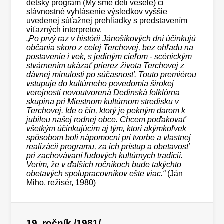
detský program (My sme deti veselé) či
slávnostné vyhlásenie výsledkov vyššie
uvedenej súťažnej prehliadky s predstavením
víťazných interpretov.
„
Po prvý raz v histórii Jánošíkových dní účinkujú
občania skoro z celej Terchovej, bez ohľadu na
postavenie i vek, s jediným cieľom - scénickým
stvárnením ukázať prierez života Terchovej z
dávnej minulosti po súčasnosť. Touto premiérou
vstupuje do kultúrneho povedomia širokej
verejnosti novoutvorená Dedinská folklórna
skupina pri Miestnom kultúrnom stredisku v
Terchovej. Ide o čin, ktorý je pekným darom k
jubileu našej rodnej obce. Chcem poďakovať
všetkým účinkujúcim aj tým, ktorí akýmkoľvek
spôsobom boli nápomocní pri tvorbe a vlastnej
realizácii programu, za ich prístup a obetavosť
pri zachovávaní ľudových kultúrnych tradícií.
Verím, že v ďalších ročníkoch bude takýchto
obetavých spolupracovníkov ešte viac.“
(Ján
Miho, režisér, 1980)
19. ročník
/1981/