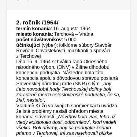
2. ročník
/1964/
termín konania
: 16. augusta 1964
miesto konania
: Terchová – Vrátna
počet návštevníkov
: 5 000
účinkujúci
(výber): folklórne súbory Stavbár,
Rovňan, Chvastekovci, muzikanti a speváci
z Terchovej
Dňa 16. 9. 1964 schválila rada Okresného
národného výboru (ONV) v Žiline dlhodobú
koncepciu podujatia. Následne bola táto
koncepcia spolu s dôvodovou správou poslaná
Slovenskej národnej rade (SNR) s tým, „
aby
tieto novodobé hody Terchovskej doliny boli
zaradené medzi celoslovenské podujatia, čo sa,
žiaľ, nestalo“.
Vladimír Križo vo svojich spomienkach uvádza,
že isté problémy nastali ohľadom miesta
konania slávností.
„Návrhov bolo viac, lebo už
vtedy existovalo dosť ,odborníkov´, ktorí vedeli
všetko. Boli návrhy, aby sa podujatie konalo
priamo v Terchovej. Iní zas navrhovali blízke