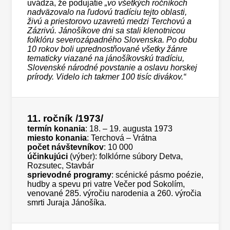
uvádza, že podujatie
„vo všetkých ročníkoch
nadväzovalo na ľudovú tradíciu tejto oblasti,
živú a priestorovo uzavretú medzi Terchovú a
Zázrivú. Jánošíkove dni sa stali klenotnicou
folklóru severozápadného Slovenska. Po dobu
10 rokov boli uprednostňované všetky žánre
tematicky viazané na jánošíkovskú tradíciu,
Slovenské národné povstanie a oslavu horskej
prírody. Videlo ich takmer 100 tisíc divákov.“
11. ročník
/1973/
termín konania
: 18. – 19. augusta 1973
miesto konania
: Terchová – Vrátna
počet návštevníkov
: 10 000
účinkujúci
(výber): folklórne súbory Detva,
Rozsutec, Stavbár
sprievodné programy
: scénické pásmo poézie,
hudby a spevu pri vatre Večer pod Sokolím,
venované 285. výročiu narodenia a 260. výročia
smrti Juraja Jánošíka.