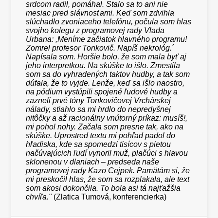
srdcom radil, pomáhal. Stalo sa to ani nie
mesiac pred slávnosťami. Keď som zdvihla
slúchadlo zvoniaceho telefónu, počula som hlas
svojho kolegu z programovej rady Vlada
Urbana: ,Meníme začiatok hlavného programu!
Zomrel profesor Tonkovič. Napíš nekrológ.´
Napísala som. Horšie bolo, že som mala byť aj
jeho interpretkou. Na skúške to išlo. Zmestila
som sa do vyhradených taktov hudby, a tak som
dúfala, že to vyjde. Lenže, keď sa išlo naostro,
na pódium vystúpili spojené ľudové hudby a
zazneli prvé tóny Tonkovičovej Vrchárskej
nálady, stiahlo sa mi hrdlo do nepredyšnej
nitôčky a až racionálny vnútorný príkaz: musíš!,
mi pohol nohy. Začala som presne tak, ako na
skúške. Uprostred textu mi pohľad padol do
hľadiska, kde sa spomedzi tisícov s pietou
načúvajúcich ľudí vynoril muž, plačúci s hlavou
sklonenou v dlaniach – predseda naše
programovej rady Kazo Cejpek. Pamätám si, že
mi preskočil hlas, že som sa rozplakala, ale text
som akosi dokončila. To bola asi tá najťažšia
chvíľa."
(Zlatica Tumová, konferencierka)