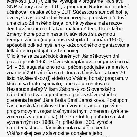
tvorivosti (ĽUT) v Žiline“ vystúpili v programe Na slávu
SNP súbory a sólisti ĽUT, v programe Radostná mladosť
účinkovali detské súbory ĽUT. Súčasťou slávností boli aj
dve výstavy; prostredníctvom prvej sa predstavili ľudoví
umelci zo Žilinského kraja, druhá výstava mala názov
Terchová v obrazoch akad. maliara Zdena Horeckého.
Zmeny, ktoré potom nastali v súvislosti s územnou
reorganizáciou (do platnosti vstúpila 1. januára 1960),
spôsobili odklad myšlienky každoročného organizovania
folklórneho podujatia v Terchovej.
Oficiálne sa za začiatok dnešných Jánošíkových dní
považuje rok 1963. Slávnosti naplánovali organizátori na
24. – 25. augusta toho roku, pričom podujatie sa nieslo v
znamení 250. výročia smrti Juraja Jánošíka. Takmer 20
tisíc návštevníkov (!) videlo vo Vrátnej bohatý program, v
ktorom sa hralo, spievalo, tancovalo i recitovalo.
Nezabudnuteľný Viliam Záborský zo Slovenského
národného divadla predniesol počas slávnostného
otvorenia báseň Jána Botta Smrť Jánošíkova. Postupom
času prešli Jánošíkove dni rôznymi dramaturgickými,
programovými, organizačnými a inými zmenami (vrátane
zmien názvu podujatia). Nielen z tohto pohľadu sa stal
významným rok 1988. Pri príležitosti 300. výročia
narodenia Juraja Jánošíka bola na vŕšku vedľa
Vrátňanskej cesty slávnostne odhalená jeho