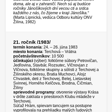
doma, ale aj v zahraničí. Nech sú aj budúce
ročníky Jánošíkových dní vecou cti a srdca
každého z nás, čo žijeme v kraji Jánošíka.“
(Marta Lipnická, vedúca Odboru kultúry ONV
Žilina, 1982)
21. ročník
/1983/
termín konania
: 24. – 26. júna 1983
miesto konania
: Terchová – Vrátna
počet
návštevníkov
: 10 500
účinkujúci
(výber): folklórne súbory Petrovičan,
Jedľovina, Stavbár, Rozsutec, Vlčnovjan z
Vlčnova, folklórne skupiny a sólisti z Terchovej a
Žilinského okresu, Bratia Muchovci, Alojz
Chvastek, deti z Terchovej, Belej, Lietavskej
Svinnej, Horného Kelčova, Brodna, Čičmian,
Žiliny
sprievodné programy
: otvorenie výstavy Krása
v drôte zakliata v priestoroch Klubu mládeže v
Terchovej.
Súťaž Hrám, spievam tancujem sa postupne
vyprofilovala na prehliadku malých ľudových