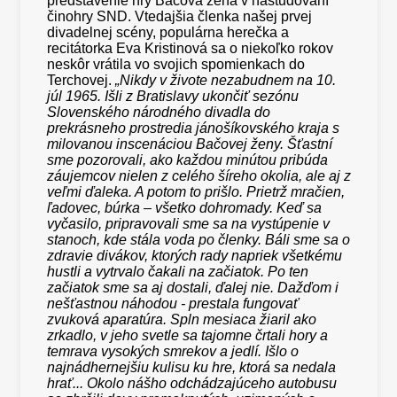
predstavenie hry Bačova žena v naštudovaní
činohry SND. Vtedajšia členka našej prvej
divadelnej scény, populárna herečka a
recitátorka Eva Kristinová sa o niekoľko rokov
neskôr vrátila vo svojich spomienkach do
Terchovej.
„Nikdy v živote nezabudnem na 10.
júl 1965. Išli z Bratislavy ukončiť sezónu
Slovenského národného divadla do
prekrásneho prostredia jánošíkovského kraja s
milovanou inscenáciou Bačovej ženy. Šťastní
sme pozorovali, ako každou minútou pribúda
záujemcov nielen z celého šíreho okolia, ale aj z
veľmi ďaleka. A potom to prišlo. Prietrž mračien,
ľadovec, búrka – všetko dohromady. Keď sa
vyčasilo, pripravovali sme sa na vystúpenie v
stanoch, kde stála voda po členky. Báli sme sa o
zdravie divákov, ktorých rady napriek všetkému
hustli a vytrvalo čakali na začiatok. Po ten
začiatok sme sa aj dostali, ďalej nie. Dažďom i
nešťastnou náhodou - prestala fungovať
zvuková aparatúra. Spln mesiaca žiaril ako
zrkadlo, v jeho svetle sa tajomne črtali hory a
temrava vysokých smrekov a jedlí. Išlo o
najnádhernejšiu kulisu ku hre, ktorá sa nedala
hrať... Okolo nášho odchádzajúceho autobusu