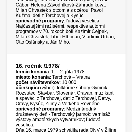
Gábor, Helena Závodníková-Záhradníková,
Milan Chvastek s otcom a s dcérou, Pavol
Kužma, deti z Terchovej a Kysúc
sprievodné programy
: ľudová veselica.
Najčastejšími režisérmi, respektíve autormi
programov v 70. rokoch boli Kazimír Cejpek,
Milan Chvastek, Tibor Hlbočan, Vladimír Urban,
Otto Oslánsky a Ján Miho.
16. ročník
/1978/
termín konania
: 1. – 2. júla 1978
miesto konania
: Terchová – Vrátna
počet návštevníkov
: 10 000
účinkujúci
(výber): folklórne súbory Gymnik,
Rozsutec, Stavbár, Slovenár, Oravan, muzikanti
a speváci z Terchovej, deti z Terchovej, Detvy,
Oravy, Kysúc, Žiliny a Veľkého Rovného
sprievodné programy
: Medzinárodný
družstevný deň - Terchovský jarmok; vernisáž
výstavy amatérskych výtvarníkov; ľudová
veselica.
Dňa 16. marca 1979 schválila rada ONV v Žiline