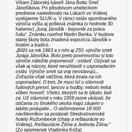
Viliam Záborský báseň Jána Bottu Smrť
Jánošíkova. Po pôsobivom umeleckom
prednese nasledovalo na Lúkach vo Vrátnej
vystúpenie SĽUK-u. V rámci osláv spomínaného
výročia vyšla aj poštová známka (v hodnote 30
halierov) „Juraj Jánošík - bojovník za práva
ľudu“. Známku navrhol Martin Benka. V budove
starej školy bola zriadená expozícia Jánošík v
histórii a tradícii.
„
Blížil sa rok 1963 a s ním aj 250. výročie smrti
Juraja Jánošíka. Bolo preto povinnosťou si toto
výročie náležite pripomenúť - osláviť. Ozývali sa
však aj názory, ktoré nesúhlasili s usporiadaním
osláv. Výročie smrti sa vraj neoslavujú...
Zvíťazila však väčšina, ktorá trvala na ich
usporiadaní. O tom, že musí ísť o slávnosti
ľudových piesní, tancov a hudby, nebolo treba
vôbec hovoriť. Všetci, ktorých sa to týkalo, boli
za. Už slávnosti v roku 1959 jasne ukázali, že
občania zo širokého okolia majú záujem o
takéto podujatie... O občerstvenie 18 000
návštevníkov sa postarali Stredoslovenské
hotely Ružomberok (chaty a reštaurácie vo
Vrátnej), Reštaurácie Žilina a Jednota Žilina.“
(Zo spomienok Vladimíra Križa)