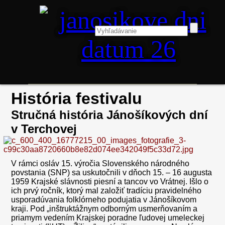
História festivalu
Stručná história Jánošíkových dní
v Terchovej
V rámci osláv 15. výročia Slovenského národného
povstania (SNP) sa uskutočnili v dňoch 15. – 16 augusta
1959 Krajské slávnosti piesní a tancov vo Vrátnej. Išlo o
ich prvý ročník, ktorý mal založiť tradíciu pravidelného
usporadúvania folklórneho podujatia v Jánošíkovom
kraji. Pod „inštruktážnym odborným usmerňovaním a
priamym vedením Krajskej poradne ľudovej umeleckej