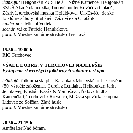
účinkujú:
Heligonkári ZUŠ Belá – Nižné Kamence, Heligonkári
SZUŠ Akadémia muzika, ľudové hudby Kováčovci mladší,
Zázrivá, terchovská muzika Holúbkovci, Un-Es-Ko, detské
folklórne súbory Struháreň, Zázrivček a Chotárik
moderátor:
Michal Vojtek
scenár, réžia:
Patrícia Hanuliaková
garant:
Miestne kultúrne stredisko Terchová
15.30 – 19.00 h
RIC Terchovec
VŠADE DOBRE, V TERCHOVEJ NAJLEPŠIE
Vystúpenie slovenských folklórnych súborov a skupín
účinkujú:
folklórna skupina Kasanka z Moravského Lieskového
(50. výročie založenia), Goroli z Lendaku, Heligonkári Jarky
Jelinkovej, Kristián Kasák & Martošovci, ľudová hudba
Kamenčiari, Terchovci z Rozsutca, Mužská spevácka skupina
Lidovec zo Solčian, Zlaté husle
garant:
Miestne kultúrne stredisko
20.30 – 21.15 h
Amfiteáter Nad bôrami