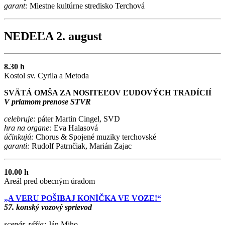
garant:
Miestne kultúrne stredisko Terchová
NEDEĽA 2. august
8.30 h
Kostol sv. Cyrila a Metoda
SVÄTÁ OMŠA ZA NOSITEĽOV ĽUDOVÝCH TRADÍCIÍ
V priamom prenose STVR
celebruje:
páter Martin Cingel, SVD
hra na organe:
Eva Halasová
účinkujú:
Chorus & Spojené muziky terchovské
garanti:
Rudolf Patrnčiak, Marián Zajac
10.00 h
Areál pred obecným úradom
„A VERU POŠIBAJ KONÍČKA VE VOZE!“
57. konský vozový sprievod
scenár, réžia:
Ján Miho