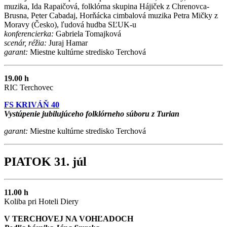
muzika, Ida Rapaičová, folklórna skupina Hájiček z Chrenovca-
Brusna, Peter Cabadaj, Horňácka cimbalová muzika Petra Mičky z
Moravy (Česko), ľudová hudba SĽUK-u
konferencierka:
Gabriela Tomajková
scenár, réžia:
Juraj Hamar
garant:
Miestne kultúrne stredisko Terchová
19.00 h
RIC Terchovec
FS KRIVÁŇ 40
Vystúpenie jubilujúceho folklórneho súboru z Turian
garant:
Miestne kultúrne stredisko Terchová
PIATOK 31. júl
11.00 h
Koliba pri Hoteli Diery
V TERCHOVEJ NA VOHĽADOCH