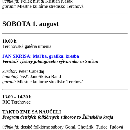
účinkujú:
Fčilek ništ & Kristián Kasák
garant:
Miestne kultúrne stredisko Terchová
SOBOTA 1. august
10.00 h
Terchovská galéria umenia
JÁN SKRISA: Maľba, grafika, kresba
Vernisáž výstavy jubilujúceho výtvarníka zo Sučian
kurátor:
Peter Cabadaj
hudobný hosť:
JanoSkrisa Band
garant:
Miestne kultúrne stredisko Terchová
13.00 – 14.30 h
RIC Terchovec
TAKTO ZME SA NAUČELI
Program detských folklórnych súborov zo Žilinského kraja
účinkujú:
detské folklórne súbory Goral, Chotárik, Turiec, ľudová