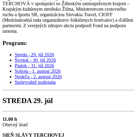
TERCHOVÁ v spolupráci so Žilinským samosprávnym krajom –
Krajským kultúrnym stredisko Žilina, Ministerstvom cestovného
ruchu a športu SR, organizáciou Slovakia Travel, CIOFF
(Medzinárodná rada organizátorov folklórnych festivalov) a ďalšími
partnermi. Z verejných zdrojov akciu podporil Fond na podporu
umenia.
Program:
Streda - 29. júl 2026
Štvrtok - 30. júl 2026
Piatok - 31. júl 2026
Sobota - 1. august 2026
Nedeľa - 2. august 2026
Sprievodné podujatia
STREDA 29. júl
11.00 h
Obecný úrad
SIEŇ SLÁVY TERCHOVEJ