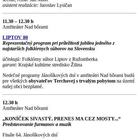
asistent realizácie:
Jaroslav Lysičan
11.30 – 12.30 h
Amfiteáter Nad bôrami
LIPTOV 80
Reprezentačný program pri príležitosti jubilea jedného z
najstarších folklórnych súborov na Slovensku
účinkujú:
Folklórny súbor Liptov z Ružomberka
garant:
Krajské kultúrne stredisko Žilina
Nedeľné programy Jánošíkových dní v amfiteátri Nad bôrami budú
pre všetkých
obyvateľov Terchovej s trvalým pobytom
na území
našej obci bezplatné.
12.30 h
Amfiteáter Nad bôrami
„KONÍČEK SIVASTÝ, PRENES MA CEZ MOSTY...“
Predstavovanie furmanov a muzík
Finále 64. Jánošíkových dní