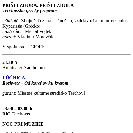
PRIŠLI ZHORA, PRIŠLI ZDOLA
Terchovsko-grécky program
účinkujú:
Zbojníčatá z kraja Jánošíka, vzdelávací a kultúrny spolok
Kyparissia (Grécko)
moderátor:
Michal Vojtek
garant:
Vladimír Moravčík
V spolupráci s CIOFF
21.30 h
Amfiteáter Nad bôrami
LÚČNICA
Rozkvety – Od koreňov ku kvetom
garant:
Miestne kultúrne stredisko Terchová
23.00 – 03.00 h
RIC Terchovec
NOC PRI MUZIKE