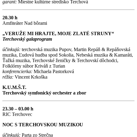
garant:
Miestne kultúrne stredisko Terchová
20.30 h
Amfiteáter Nad bôrami
„VERUŽE MI HRAJTE, MOJE ZLATÉ STRUNY“
Terchovský galaprogram
účinkujú:
terchovská muzika Pupov, Martin Repáň & Repáňovská
muzika, Ľudová hudba spod Sokolia, Nebeská muzika & Kamaráti,
Ťažká muzika, Terchovské ženičky & Terchovskí dôchodci,
Folklórny súbor Kriváň z Turian
konferencierka:
Michaela Pastorková
réžia:
Vincent Krkoška
K.U.M.Š.T.
Terchovský symfonický orchester a zbor
23.30 – 03.00 h
RIC Terchovec
NOC S TERCHOVSKOU MUZIKOU
účinkujú:
Parta zo Strečna