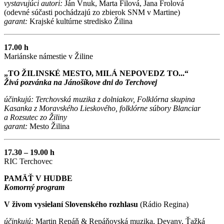
vystavujúci autori:
Ján Vnuk, Marta Filová, Jana Frolová
(odevné súčasti pochádzajú zo zbierok SNM v Martine)
garant:
Krajské kultúrne stredisko Žilina
17.00 h
Mariánske námestie v Žiline
„TO ŽILINSKÉ MESTO, MILÁ NEPOVEDZ TO...“
Živá pozvánka na Jánošíkove dni do Terchovej
účinkujú:
Terchovská muzika z dolniakov, Folklórna skupina
Kasanka z Moravského Lieskového, folklórne súbory Blanciar
a Rozsutec zo Žiliny
garant:
Mesto Žilina
17.30 – 19.00 h
RIC Terchovec
PAMÄŤ V HUDBE
Komorný program
V živom vysielaní Slovenského rozhlasu
(Rádio Regina)
účinkujú:
Martin Repáň & Repáňovská muzika, Devany, Ťažká