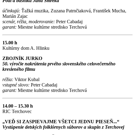
Podľa básnika Jána Smreka
účinkujú:
Ťažká muzika, Zuzana Patrnčiaková, František Mucha,
Marián Zajac
scenár, réžia, moderovanie:
Peter Cabadaj
garant:
Miestne kultúrne stredisko Terchová
15.00 h
Kultúrny dom A. Hlinku
ZBOJNÍK JURKO
50. výročie nakrútenia prvého slovenského celovečerného
kresleného filmu
réžia:
Viktor Kubal
vstupné slovo:
Peter Cabadaj
garant:
Miestne kultúrne stredisko Terchová
14.00 – 15.30 h
RIC Terchovec
„VEĎ SI ZASPIEVAJME VŠETCI JEDNU PIESEŇ...“
Vystúpenie detských folklórnych súborov a skupín z Terchovej