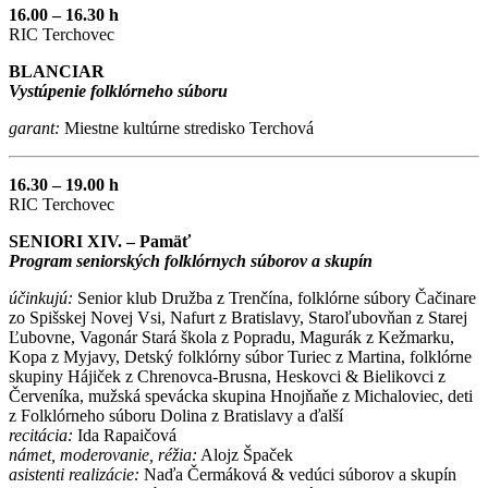
16.00 – 16.30 h
RIC Terchovec
BLANCIAR
Vystúpenie folklórneho súboru
garant:
Miestne kultúrne stredisko Terchová
16.30 – 19.00 h
RIC Terchovec
SENIORI XIV. – Pamäť
Program seniorských folklórnych súborov a skupín
účinkujú:
Senior klub Družba z Trenčína, folklórne súbory Čačinare
zo Spišskej Novej Vsi, Nafurt z Bratislavy, Staroľubovňan z Starej
Ľubovne, Vagonár Stará škola z Popradu, Magurák z Kežmarku,
Kopa z Myjavy, Detský folklórny súbor Turiec z Martina, folklórne
skupiny Hájiček z Chrenovca-Brusna, Heskovci & Bielikovci z
Červeníka, mužská spevácka skupina Hnojňaňe z Michaloviec, deti
z Folklórneho súboru Dolina z Bratislavy a ďalší
recitácia:
Ida Rapaičová
námet, moderovanie, réžia:
Alojz Špaček
asistenti realizácie:
Naďa Čermáková & vedúci súborov a skupín