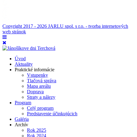
Copyright 2017 - 2026 JARLU spol. s r.o. - tvorba internetových
web stránok
Úvod
Aktuality
Praktické informácie
Vstupenky
Tlačová správa
Mapa areálu
Doprava
Straty a nálezy
Program
Celý program
Predstavenie účinkujúcich
Galéria
Archív
Rok 2025
Rok 2024