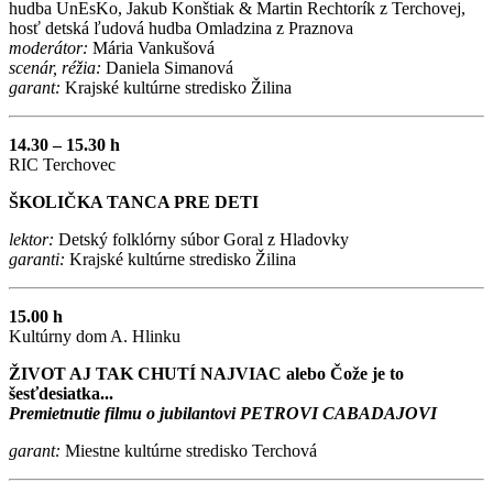
hudba UnEsKo, Jakub Konštiak & Martin Rechtorík z Terchovej,
hosť detská ľudová hudba Omladzina z Praznova
moderátor:
Mária Vankušová
scenár, réžia:
Daniela Simanová
garant:
Krajské kultúrne stredisko Žilina
14.30 – 15.30 h
RIC Terchovec
ŠKOLIČKA TANCA PRE DETI
lektor:
Detský folklórny súbor Goral z Hladovky
garanti:
Krajské kultúrne stredisko Žilina
15.00 h
Kultúrny dom A. Hlinku
ŽIVOT AJ TAK CHUTÍ NAJVIAC alebo Čože je to
šesťdesiatka...
Premietnutie filmu o jubilantovi PETROVI CABADAJOVI
garant:
Miestne kultúrne stredisko Terchová