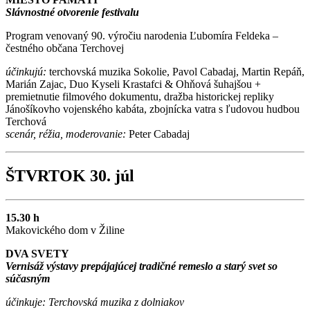
Slávnostné otvorenie festivalu
Program venovaný 90. výročiu narodenia Ľubomíra Feldeka –
čestného občana Terchovej
účinkujú:
terchovská muzika Sokolie, Pavol Cabadaj, Martin Repáň,
Marián Zajac, Duo Kyseli Krastafci & Ohňová šuhajšou +
premietnutie filmového dokumentu, dražba historickej repliky
Jánošíkovho vojenského kabáta, zbojnícka vatra s ľudovou hudbou
Terchová
scenár, réžia, moderovanie:
Peter Cabadaj
ŠTVRTOK 30. júl
15.30 h
Makovického dom v Žiline
DVA SVETY
Vernisáž výstavy prepájajúcej tradičné remeslo a starý svet so
súčasným
účinkuje:
Terchovská muzika z dolniakov