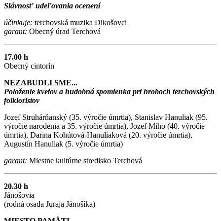
Slávnosť udeľovania ocenení
účinkuje:
terchovská muzika Dikošovci
garant:
Obecný úrad Terchová
17.00 h
Obecný cintorín
NEZABUDLI SME...
Položenie kvetov a hudobná spomienka pri hroboch terchovských
folkloristov
Jozef Struhárňanský (35. výročie úmrtia), Stanislav Hanuliak (95.
výročie narodenia a 35. výročie úmrtia), Jozef Miho (40. výročie
úmrtia), Darina Kohútová-Hanuliaková (20. výročie úmrtia),
Augustín Hanuliak (5. výročie úmrtia)
garant:
Miestne kultúrne stredisko Terchová
20.30 h
Jánošovia
(rodná osada Juraja Jánošíka)
MIESTO PAMÄTI