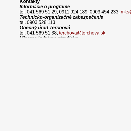
Kontakty
Informácie o programe
tel. 041 569 51 29, 0911 924 189, 0903 454 233,
mks@
Technicko-organizačné zabezpečenie
tel. 0903 528 113
Obecný úrad Terchová
tel. 041 569 51 38,
terchova@terchova.sk
Miestne kultúrne stredisko
tel. 0911 924 189, 041 569 51 29,
mks@terchova.sk
Združenie turizmu Terchová
tel. 041 599 31 00,
ztt@ztt.sk
Štátna polícia
tel. 041 569 53 15-317
Lekárska pohotovostná služba
tel. 155
Oprava áut
tel. 041 569 52 47
www.janosikovedni.sk
www.terchova.sk
www.terchova.info
www.facebook.com/JanosikoveDni
Nachádzate sa tu:
Údodná stránka
Archív
Staršie roky
2016
Infoser