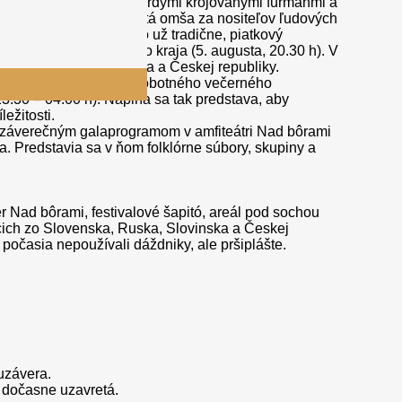
ý vozový sprievod – s hrdými krojovanými furmanmi a
 púta i nedeľňajšia svätá omša za nositeľov ľudových
 atmosféru sľubuje, ako už tradične, piatkový
rny výkvet Jánošíkovho kraja (5. augusta, 20.30 h). V
enska, Ruska, Slovinska a Českej republiky.
končení piatkového a sobotného večerného
.30 – 04.00 h). Napĺňa sa tak predstava, aby
ežitosti.
 a záverečným galaprogramom v amfiteátri Nad bôrami
. Predstavia sa v ňom folklórne súbory, skupiny a
r Nad bôrami, festivalové šapitó, areál pod sochou
cich zo Slovenska, Ruska, Slovinska a Českej
 počasia nepoužívali dáždniky, ale pršiplášte.
uzávera.
 dočasne uzavretá.