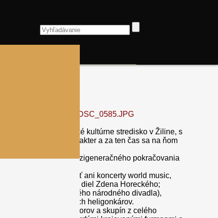
správny kraj a Krajské kultúrne stredisko v Žiline, s
ival medzinárodný charakter a za ten čas sa na ňom
ného, osobnostného a medzigeneračného pokračovania
m folklóre nebudú chýbať ani koncerty world music,
valu; výstava výtvarných diel Zdena Horeckého;
v naštudovaní Terchovského národného divadla),
m počte spoločne hrajúcich heligonkárov.
ogram seniorských súborov a skupín z celého