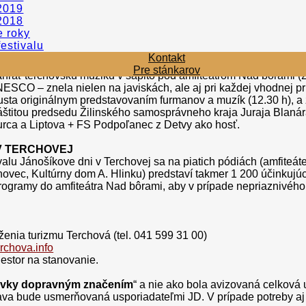
 Jánošíkových dní býva od roku 1968 divácky atraktívny konsk
2019
áme, ide o erbové podujatie Jánošíkových dní. Veľkú pozornosť
2018
 spevákov z domova i zo sveta). Nezabudnuteľné zážitky a iskrivú
e roky
uzička, nebeský andele...“, v rámci ktorého sa predstaví folkló
festivalu
 Nad bôrami (6. augusta, 20.30 h) vystúpia účinkujúci zo Slov
Kontakt
 monumentálnemu Terchovskému symfonickému orchestru. Po s
Pre stánkarov
rať terchovskú muziku v šapitó pod amfiteátrom Nad bôrami (23
CO – znela nielen na javiskách, ale aj pri každej vhodnej príl
ugusta originálnym predstavovaním furmanov a muzík (12.30 h),
štitou predsedu Žilinského samosprávneho kraja Juraja Blanára
Turca a Liptova + FS Podpoľanec z Detvy ako hosť.
 V TERCHOVEJ
alu Jánošíkove dni v Terchovej sa na piatich pódiách (amfiteáte
ovec, Kultúrny dom A. Hlinku) predstaví takmer 1 200 účinkujú
 programy do amfiteátra Nad bôrami, aby v prípade nepriaznivého
ženia turizmu Terchová (tel. 041 599 31 00)
rchova.info
estor na stanovanie.
vky dopravným značením
“ a nie ako bola avizovaná celková 
rava bude usmerňovaná usporiadateľmi JD. V prípade potreby aj