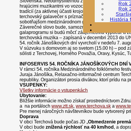
Slovenska. Neodmysliteľnou zložkou záverečného dňa
Rok 
hrajúcimi muzikantmi vo vozoch. Ako je všeobecne zn
Rok 
tradícií (za aktívnej účasti krojovaných muzikantov a
Starši
terchovský galavečer s príznačným názvom „Hrajže mi m
História 
sobotňajšom medzinárodnom galaprograme v amfiteátri
Záverečné slovo bude, samozrejme, opätovne patriť
galaprogramu si budú môcť záujemcovia vypočuť a zah
terchovská muzika – zapísaná v decembri 2013 do UNES
54. ročník Jánošíkových dní vyvrcholí v nedeľu 7. a
V súzvuku s domovom aj so svetom (15.00 h) – pod zá
sólisti z Terchovej, Horného Považia, Oravy, Kysúc, 
INFOSERVIS 54. ROČNÍKA JÁNOŠÍKOVÝCH DNÍ
V rámci 54. ročníka Medzinárodného folklórneho festiv
Juraja Jánošíka, Relaxačno-informačné centrum Terch
republiky. Organizátori prosia divákov, ktorí prídu na
VSUPENKY:
Všetky informácie o vstupenkách
Ubytovanie:
Bližšie informácie možno získať prostredníctvom Zdru
a na portáloch
www.ztt.sk
,
www.terchova.sk
a
www.te
Pre menej náročných návštevníkov bude vytvorený pri
Doprava
V obci Terchová bude počas JD „
Obmedzenie premá
V obci bude
znížená rýchlosť na 40 km/hod
, a dop