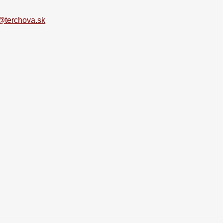
terchova.sk
vis Jánošíkových dní 2016