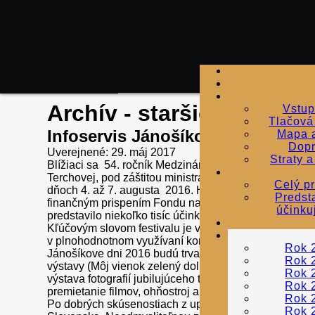
Archív - staršie roky
Vstu
Tlačová
Infoservis Jánošíkových dní 201
Mapa 
Dop
Uverejnené: 29. máj 2017
Straty a
Blížiaci sa 54. ročník Medzinárodného folklórneho fes
Terchovej, pod záštitou ministra kultúry SR Mareka Ma
Celý p
dňoch 4. až 7. augusta 2016. Hlavným organizátorom p
Predst
finančným prispením Fondu na podporu umenia. Už cel
účinku
predstavilo niekoľko tisíc účinkujúcich z vyše 30 krajín
Kľúčovým slovom festivalu je v tomto roku kontinuit
v plnohodnotnom využívaní komplexného ľudského, tvor
Rok 
Jánošíkove dni 2016 budú trvať štyri dni a organizáto
Rok 
výstavy (Môj vienok zelený dolu vodou padá... – vern
Rok 
výstava fotografií jubilujúceho tvorcu Milana Kosca)
Rok 
premietanie filmov, ohňostroj a iné sprievodné akcie.
Rok 
Po dobrých skúsenostiach z uplynulých rokov sa opä
Rok 