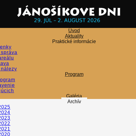
Úvod
Aktuality
Praktické informácie
penky
 správa
6
areálu
rava
 nálezy
tivalu Jánošíkove dni v
Program
ďariča, sa uskutoční v
rogram
odujatia je Obec Terchová, spoluorganizátormi sú Žilinský samo
avenie
é štvrťstoročie má tento populárny a divácky vyhľadávaný fest
júcich
 sveta.
Galéria
a ako zdôraznenie princípu nepretržitého historického, duchov
Archív
ivého a prírodného potenciálu Terchovej a jej okolia.
2025
ri pripravili tradične bohatý a pestrý program. Popri dominantno
2024
isáž v Makovického dome v Žiline je otváracím programom festi
2023
, prezentácie ľudových remesiel, divadelné predstavenie Kubo (
2022
 Osobitne sa treba zmieniť o pokuse vytvoriť rekord v najväčšo
2021
tovne uskutoční Tanečný dom, samostatné detské programy a pr
2020