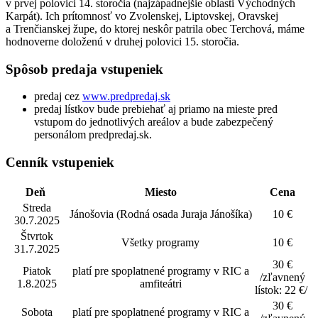
v prvej polovici 14. storočia (najzápadnejšie oblasti Východných
Karpát). Ich prítomnosť vo Zvolenskej, Liptovskej, Oravskej
a Trenčianskej župe, do ktorej neskôr patrila obec Terchová, máme
hodnoverne doloženú v druhej polovici 15. storočia.
Spôsob predaja vstupeniek
predaj cez
www.predpredaj.sk
predaj lístkov bude prebiehať aj priamo na mieste pred
vstupom do jednotlivých areálov a bude zabezpečený
personálom predpredaj.sk.
Cenník vstupeniek
Deň
Miesto
Cena
Streda
Jánošovia (Rodná osada Juraja Jánošíka)
10 €
30.7.2025
Štvrtok
Všetky programy
10 €
31.7.2025
30 €
Piatok
platí pre spoplatnené programy v RIC a
/zľavnený
1.8.2025
amfiteátri
lístok: 22 €/
30 €
Sobota
platí pre spoplatnené programy v RIC a