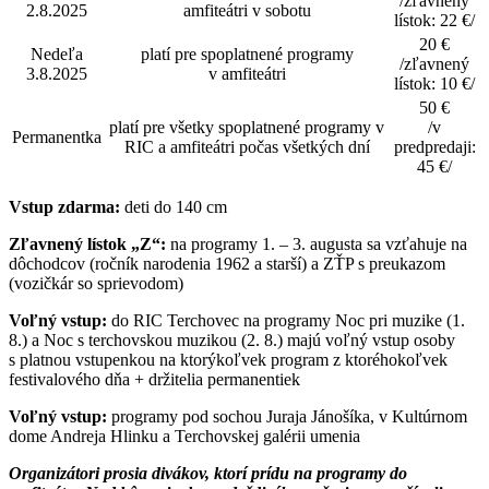
/zľavnený
2.8.2025
amfiteátri v sobotu
lístok: 22 €/
20 €
Nedeľa
platí pre spoplatnené programy
/zľavnený
3.8.2025
v amfiteátri
lístok: 10 €/
50 €
platí pre všetky spoplatnené programy v
/v
Permanentka
RIC a amfiteátri počas všetkých dní
predpredaji:
45 €/
Vstup zdarma:
deti do 140 cm
Zľavnený lístok „Z“:
na programy 1. – 3. augusta sa vzťahuje na
dôchodcov (ročník narodenia 1962 a starší) a ZŤP s preukazom
(vozičkár so sprievodom)
Voľný vstup:
do RIC Terchovec na programy Noc pri muzike (1.
8.) a Noc s terchovskou muzikou (2. 8.) majú voľný vstup osoby
s platnou vstupenkou na ktorýkoľvek program z ktoréhokoľvek
festivalového dňa + držitelia permanentiek
Voľný vstup:
programy pod sochou Juraja Jánošíka, v Kultúrnom
dome Andreja Hlinku a Terchovskej galérii umenia
Organizátori prosia divákov, ktorí prídu na programy do