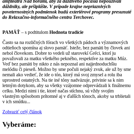
amfiteátra Nad bôrami, aby za daždivého počasia nepoužívali
dáždniky, ale pršiplášte. V prípade krajne nepriaznivých
poveternostných podmienok budú exteriérové programy presunuté
do Relaxačno-informačného centra Terchovec.
PAMÄŤ
– s podtitulom
Hodnota tradície
Často sa na rozličných fórach vo všetkých pádoch a významových
odtieňoch spomína aj slovo pamäť. Isteže, bez pamäti by človek ani
nebol človekom. Dobre to vedeli už starovekí Gréci, ktorí ju
považovali za matku všetkého pekného, respektíve za matku Múz.
Veď bez pamäti by nikto z nás nepoznal ani najjednoduchšiu
melódiu či pieseň. Možno by sme počuli nejaký zvuk, ale už by sme
nemali ako vedieť, že ide o tón, ktorý má svoj zmysel a rolu iba
uprostred ostatných. Na tie iné tóny nadväzuje, privinie sa k nim
letmým dotykom, aby sa všetky vzájomne odprevádzali k finálnemu
celku. Medzi nimi i tie, ktoré načas stíchnu, sú vždy svojím
vlastným spôsobom prítomné aj v ďalších tónoch, akoby sa trblietali
v ich smútku...
Zobraziť celý článok
Vyberáme: