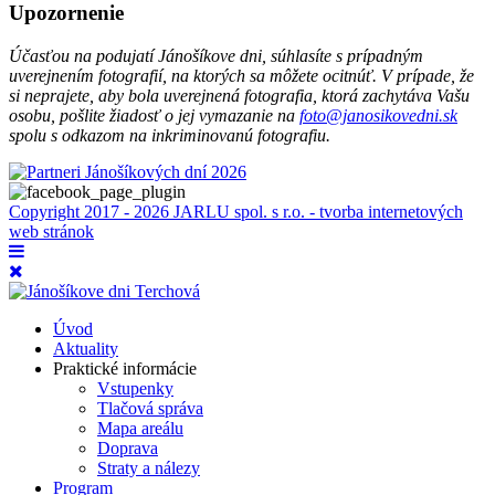
Upozornenie
Účasťou na podujatí Jánošíkove dni, súhlasíte s prípadným
uverejnením fotografií, na ktorých sa môžete ocitnúť. V prípade, že
si neprajete, aby bola uverejnená fotografia, ktorá zachytáva Vašu
osobu, pošlite žiadosť o jej vymazanie na
foto@janosikovedni.sk
spolu s odkazom na inkriminovanú fotografiu.
Copyright 2017 - 2026 JARLU spol. s r.o. - tvorba internetových
web stránok
Úvod
Aktuality
Praktické informácie
Vstupenky
Tlačová správa
Mapa areálu
Doprava
Straty a nálezy
Program