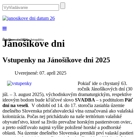
Ďakujeme za návštevu
Jánošíkove dni 2026 - fotogaléria
Jánošíkove dni
Vstupenky na Jánošíkove dni 2025
Uverejnené: 07. apríl 2025
Pokiaľ ide o chystaný 63.
ročník Jánošíkových dní (30
júl. – 3. august 2025), východiskovým dramaturgickým, respektíve
ideovým bodom bude kľúčové slovo
SVADBA
– s podtitulom
Päť
dní na veselí
. V období od 14. do 17. storočia zasiahla územie
dnešného Slovenska prisťahovalecká vlna označovaná ako valašská
kolonizácia. Počas nej prichádzalo na naše teritórium valašské
obyvateľstvo, ktoré sa živilo prevažne horským pastierstvom oviec,
a preto osídľovalo najmä vyššie položené horské a podhorské
oblasti. Na územie dnešného Slovenska prenikli prví valaskí pastieri