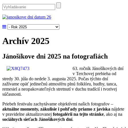
Archív 2025
Jánošíkove dni 2025 na fotografiách
63. ročník Jánošíkových dní
v Terchovej prebieha od
stredy 30. júla do nedele 3. augusta 2025. Počas týchto dní
zažívame opäť jedinečnú atmosféru plnú folklóru, hudby, tanca,
remesiel a neopakovateľných stretnutí v duchu tradícií i tvorivej
súčasnosti.
Priebeh festivalu zachytávame objektívmi našich fotografov –
aktuálne momenty, zákulisie i pohľady priamo z javiska
nájdete
v pravidelne aktualizovanej
fotogalérii na tejto stránke
, ako aj na
sociálnych sieťach Jánošíkových dní
.