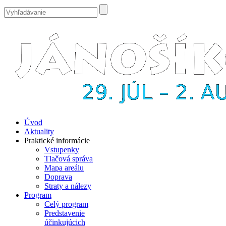
Úvod
Aktuality
Praktické informácie
Vstupenky
Tlačová správa
Mapa areálu
Doprava
Straty a nálezy
Program
Celý program
Predstavenie
účinkujúcich