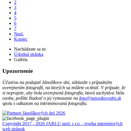
2
3
4
5
6
7
Nasl.
Koniec
Nachádzate sa tu:
Údodná stránka
Galéria
Upozornenie
Účasťou na podujatí Jánošíkove dni, súhlasíte s prípadným
uverejnením fotografií, na ktorých sa môžete ocitnúť. V prípade, že
si neprajete, aby bola uverejnená fotografia, ktorá zachytáva Vašu
osobu, pošlite žiadosť o jej vymazanie na
foto@janosikovedni.sk
spolu s odkazom na inkriminovanú fotografiu.
Copyright 2017 - 2026 JARLU spol. s r.o. - tvorba internetových
web stránok