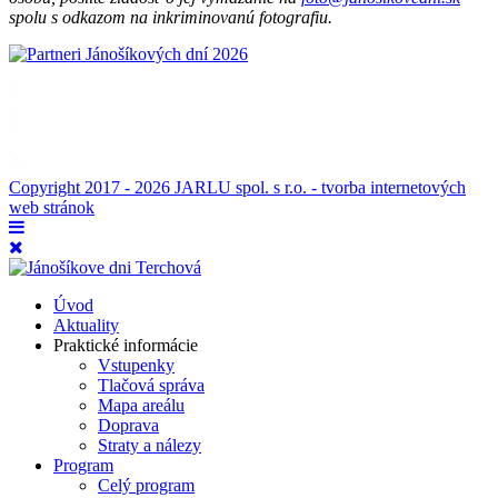
spolu s odkazom na inkriminovanú fotografiu.
Copyright 2017 - 2026 JARLU spol. s r.o. - tvorba internetových
web stránok
Úvod
Aktuality
Praktické informácie
Vstupenky
Tlačová správa
Mapa areálu
Doprava
Straty a nálezy
Program
Celý program