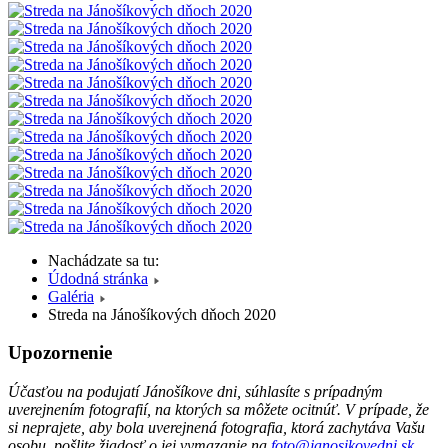
Nachádzate sa tu:
Údodná stránka
Galéria
Streda na Jánošíkových dňoch 2020
Upozornenie
Účasťou na podujatí Jánošíkove dni, súhlasíte s prípadným
uverejnením fotografií, na ktorých sa môžete ocitnúť. V prípade, že
si neprajete, aby bola uverejnená fotografia, ktorá zachytáva Vašu
osobu, pošlite žiadosť o jej vymazanie na
foto@janosikovedni.sk