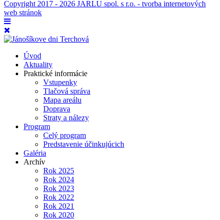
Copyright 2017 - 2026 JARLU spol. s r.o. - tvorba internetových
web stránok
Úvod
Aktuality
Praktické informácie
Vstupenky
Tlačová správa
Mapa areálu
Doprava
Straty a nálezy
Program
Celý program
Predstavenie účinkujúcich
Galéria
Archív
Rok 2025
Rok 2024
Rok 2023
Rok 2022
Rok 2021
Rok 2020