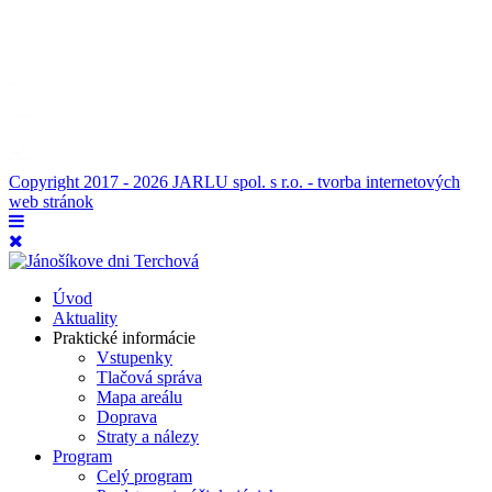
Copyright 2017 - 2026 JARLU spol. s r.o. - tvorba internetových
web stránok
Úvod
Aktuality
Praktické informácie
Vstupenky
Tlačová správa
Mapa areálu
Doprava
Straty a nálezy
Program
Celý program