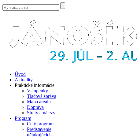
Úvod
Aktuality
Praktické informácie
Vstupenky
Tlačová správa
Mapa areálu
Doprava
Straty a nálezy
Program
Celý program
Predstavenie
účinkujúcich