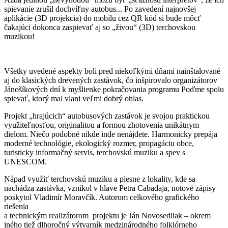
spievanie zrušil dochvíľny autobus... Po zavedení najnovšej
aplikácie (3D projekcia) do mobilu cez QR kód si bude môcť
čakajúci dokonca zaspievať aj so „živou“ (3D) terchovskou
muzikou!
Všetky uvedené aspekty boli pred niekoľkými dňami nainštalované
aj do klasických drevených zastávok, čo inšpirovalo organizátorov
Jánošíkových dní k myšlienke pokračovania programu Poďme spolu
spievať, ktorý mal vlani veľmi dobrý ohlas.
Projekt „hrajúcich“ autobusových zastávok je svojou praktickou
využiteľnosťou, originalitou a formou zhotovenia unikátnym
dielom. Niečo podobné nikde inde nenájdete. Harmonicky prepája
moderné technológie, ekologický rozmer, propagáciu obce,
turisticky informačný servis, terchovskú muziku a spev s
UNESCOM.
Nápad využiť terchovskú muziku a piesne z lokality, kde sa
nachádza zastávka, vznikol v hlave Petra Cabadaja, notové zápisy
poskytol Vladimír Moravčík. Autorom celkového grafického
riešenia
a technickým realizátorom projektu je Ján Novosedliak – okrem
iného tiež dlhoročný výtvarník medzinárodného folklórneho