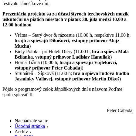
festivalu Jánošíkove dni.
Prezentácia projektu sa za účasti štyroch terchovských muzík
uskutoční na piatich miestach v piatok 30. júla medzi 10.00 a
12.00 hodinou
Vrátna – Starý dvor & rázcestie (10.00 h, respektíve 11.00 h;
hrajú a spievajú Dikošovci, vstupný príhovor Alojz
Mucha
)
Biely Potok – pri Hoteli Diery (11.00 h;
hrá a spieva Malá
Belianka, vstupný príhovor Ladislav Hanuliak
)
Horná Tižina (10.00 h;
hrajú a spievajú Vojtekovci,
vstupný príhovor Peter Cabadaj
)
Struháreň – Šípková (11.00 h;
hrá a spieva ľudová hudba
Jasmínky Vallovej, vstupný príhovor Martin Dikoš
)
Pôjde o programový celok Jánošíkových dní s názvom Poďme
spolu spievať II.
Peter Cabadaj
Nachádzate sa tu:
Údodná stránka
Archív