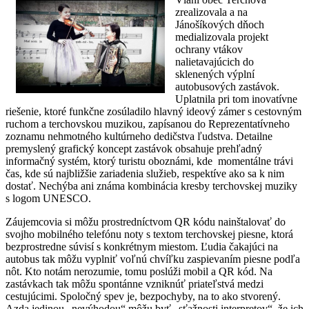
zrealizovala a na
Jánošíkových dňoch
medializovala projekt
ochrany vtákov
nalietavajúcich do
sklenených výplní
autobusových zastávok.
Uplatnila pri tom inovatívne
riešenie, ktoré funkčne zosúladilo hlavný ideový zámer s cestovným
ruchom a terchovskou muzikou, zapísanou do Reprezentatívneho
zoznamu nehmotného kultúrneho dedičstva ľudstva. Detailne
premyslený grafický koncept zastávok obsahuje prehľadný
informačný systém, ktorý turistu oboznámi, kde momentálne trávi
čas, kde sú najbližšie zariadenia služieb, respektíve ako sa k nim
dostať. Nechýba ani známa kombinácia kresby terchovskej muziky
s logom UNESCO.
Záujemcovia si môžu prostredníctvom QR kódu nainštalovať do
svojho mobilného telefónu noty s textom terchovskej piesne, ktorá
bezprostredne súvisí s konkrétnym miestom. Ľudia čakajúci na
autobus tak môžu vyplniť voľnú chvíľku zaspievaním piesne podľa
nôt. Kto notám nerozumie, tomu poslúži mobil a QR kód. Na
zastávkach tak môžu spontánne vzniknúť priateľstvá medzi
cestujúcimi. Spoločný spev je, bezpochyby, na to ako stvorený.
Azda jedinou „nevýhodou“ môžu byť „sťažnosti interpretov“, že ich