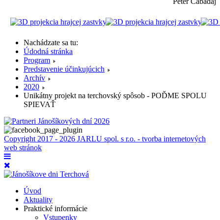
Peter Cabadaj
Nachádzate sa tu:
Údodná stránka
Program
Predstavenie účinkujúcich
Archív
2020
Unikátny projekt na terchovský spôsob - POĎME SPOLU
SPIEVAŤ
Copyright 2017 - 2026 JARLU spol. s r.o. - tvorba internetových
web stránok
Úvod
Aktuality
Praktické informácie
Vstupenky