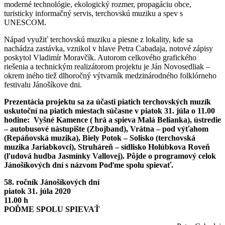
moderné technológie, ekologický rozmer, propagáciu obce,
turisticky informačný servis, terchovskú muziku a spev s
UNESCOM.
Nápad využiť terchovskú muziku a piesne z lokality, kde sa
nachádza zastávka, vznikol v hlave Petra Cabadaja, notové zápisy
poskytol Vladimír Moravčík. Autorom celkového grafického
riešenia a technickým realizátorom projektu je Ján Novosedliak –
okrem iného tiež dlhoročný výtvarník medzinárodného folklórneho
festivalu Jánošíkove dni.
Prezentácia projektu sa za účasti piatich terchovských muzík
uskutoční na piatich miestach súčasne v piatok 31. júla o 11.00
hodine: Vyšné Kamence ( hrá a spieva Malá Belianka), ústredie
– autobusové nástupište (Zbojband), Vrátna – pod výťahom
(Repáňovská muzika), Biely Potok – Solisko (terchovská
muzika Jariabkovci), Struháreň – sídlisko Holúbkova Roveň
(ľudová hudba Jasmínky Vallovej). Pôjde o programový celok
Jánošíkových dní s názvom Poďme spolu spievať.
58. ročník Jánošíkových dní
piatok 31. júla 2020
11.00 h
POĎME SPOLU SPIEVAŤ