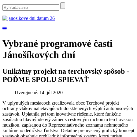
Vybrané programové časti
Jánošíkových dní
Unikátny projekt na terchovský spôsob -
POĎME SPOLU SPIEVAŤ
Uverejnené: 14. júl 2020
V uplynulých mesiacoch zrealizovala obec Terchová projekt
ochrany vtákov nalietavajúcich do sklenených výplní autobusových
zastávok. Uplatnila pri tom inovatívne riešenie, ktoré funkčne
zosúladilo hlavný ideový zámer s cestovným ruchom a terchovskou
muzikou, zapísanou do Reprezentatívneho zoznamu nehmotného
kultúrneho dedičstva ľudstva. Detailne premyslený grafický koncept
zastávok obsahuje prehľadný informačný systém, ktorý turistu