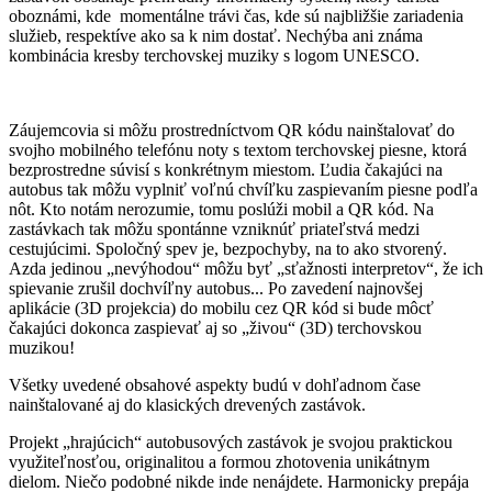
oboznámi, kde momentálne trávi čas, kde sú najbližšie zariadenia
služieb, respektíve ako sa k nim dostať. Nechýba ani známa
kombinácia kresby terchovskej muziky s logom UNESCO.
Záujemcovia si môžu prostredníctvom QR kódu nainštalovať do
svojho mobilného telefónu noty s textom terchovskej piesne, ktorá
bezprostredne súvisí s konkrétnym miestom. Ľudia čakajúci na
autobus tak môžu vyplniť voľnú chvíľku zaspievaním piesne podľa
nôt. Kto notám nerozumie, tomu poslúži mobil a QR kód. Na
zastávkach tak môžu spontánne vzniknúť priateľstvá medzi
cestujúcimi. Spoločný spev je, bezpochyby, na to ako stvorený.
Azda jedinou „nevýhodou“ môžu byť „sťažnosti interpretov“, že ich
spievanie zrušil dochvíľny autobus... Po zavedení najnovšej
aplikácie (3D projekcia) do mobilu cez QR kód si bude môcť
čakajúci dokonca zaspievať aj so „živou“ (3D) terchovskou
muzikou!
Všetky uvedené obsahové aspekty budú v dohľadnom čase
nainštalované aj do klasických drevených zastávok.
Projekt „hrajúcich“ autobusových zastávok je svojou praktickou
využiteľnosťou, originalitou a formou zhotovenia unikátnym
dielom. Niečo podobné nikde inde nenájdete. Harmonicky prepája