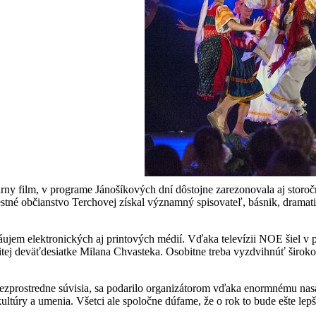
y film, v programe Jánošíkových dní dôstojne zarezonovala aj storočn
Čestné občianstvo Terchovej získal významný spisovateľ, básnik, dramat
záujem elektronických aj printových médií. Vďaka televízii NOE šiel
tej deväťdesiatke Milana Chvasteka. Osobitne treba vyzdvihnúť širok
 bezprostredne súvisia, sa podarilo organizátorom vďaka enormnému nas
kultúry a umenia. Všetci ale spoločne dúfame, že o rok to bude ešte lep