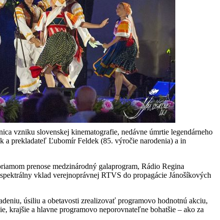
ica vzniku slovenskej kinematografie, nedávne úmrtie legendárneho
ik a prekladateľ Ľubomír Feldek (85. výročie narodenia) a in
 v priamom prenose medzinárodný galaprogram, Rádio Regina
ospektrálny vklad verejnoprávnej RTVS do propagácie Jánošíkových
adeniu, úsiliu a obetavosti zrealizovať programovo hodnotnú akciu,
šie, krajšie a hlavne programovo neporovnateľne bohatšie – ako za