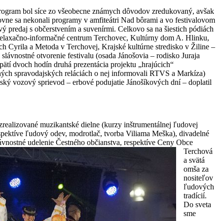
ogram bol síce zo všeobecne známych dôvodov zredukovaný, avšak
tovne sa nekonali programy v amfiteátri Nad bôrami a vo festivalovom
vý predaj s občerstvením a suvenírmi. Celkovo sa na šiestich pódiách
elaxačno-informačné centrum Terchovec, Kultúrny dom A. Hlinku,
h Cyrila a Metoda v Terchovej, Krajské kultúrne stredisko v Žiline –
lávnostné otvorenie festivalu (osada Jánošovia – rodisko Juraja
zpätí dvoch hodín druhá prezentácia projektu „hrajúcich“
ných spravodajských reláciách o nej informovali RTVS a Markíza)
ský vozový sprievod – erbové podujatie Jánošíkových dní – doplatil
 zrealizované muzikantské dielne (kurzy inštrumentálnej ľudovej
respektíve ľudový odev, modrotlač, tvorba Viliama Meška), divadelné
lávnostné udelenie Čestného občianstva, respektíve
Ceny Obce
Terchová
a svätá
omša za
nositeľov
ľudových
tradícií.
Do sveta
sme