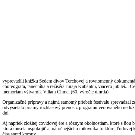
vyprevadili knižku Sedem divov Terchovej a rovnomenný dokumentárn
choreografa, tanečníka a režiséra Juraja Kubánku, viacero jubileí... 
memoriam výtvarník Viliam Chmel (60. výročie úmrtia).
Organizačné prípravy a najmä samotný priebeh festivalu sprevádzal 
odvysielalo priamy rozhlasový prenos z programu venovaného nedoži
dní.
Aj napriek zložitej covidovej ére a rôznym okolnostiam, ktoré s ňou
ktorá musela uspokojiť aj náročnejšieho milovníka folklóru, ľudovej 
čias spred korony.