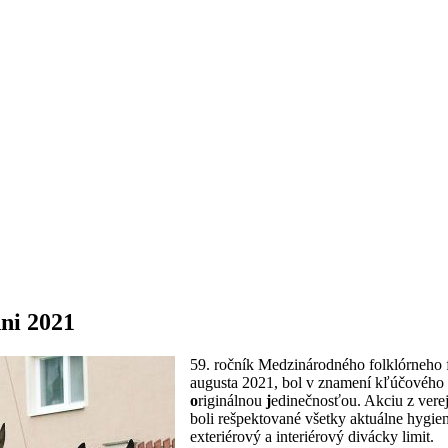
dni 2021
59. ročník Medzinárodného folklórneho fe
augusta 2021, bol v znamení kľúčového 
o
riginálnou
j
edinečnosťou. Akciu z vere
boli rešpektované všetky aktuálne hygie
exteriérový a interiérový divácky limit.