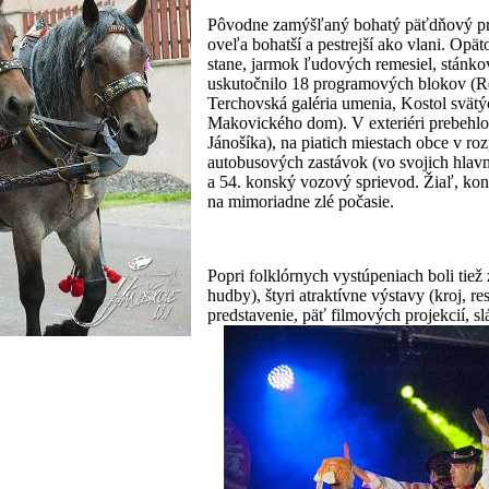
Pôvodne zamýšľaný bohatý päťdňový pr
oveľa bohatší a pestrejší ako vlani. Opä
stane, jarmok ľudových remesiel, stánko
uskutočnilo 18 programových blokov (R
Terchovská galéria umenia, Kostol svätýc
Makovického dom). V exteriéri prebehlo s
Jánošíka), na piatich miestach obce v ro
autobusových zastávok (vo svojich hlav
a 54. konský vozový sprievod. Žiaľ, kon
na mimoriadne zlé počasie.
Popri folklórnych vystúpeniach boli tiež
hudby), štyri atraktívne výstavy (kroj, 
predstavenie, päť filmových projekcií, s