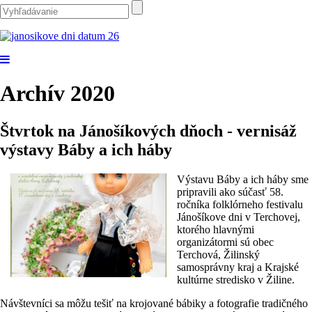
Archív 2020
Štvrtok na Jánošíkových dňoch - vernisáž
výstavy Báby a ich háby
Výstavu Báby a ich háby sme
pripravili ako súčasť 58.
ročníka folklórneho festivalu
Jánošíkove dni v Terchovej,
ktorého hlavnými
organizátormi sú obec
Terchová, Žilinský
samosprávny kraj a Krajské
kultúrne stredisko v Žiline.
Návštevníci sa môžu tešiť na krojované bábiky a fotografie tradičného