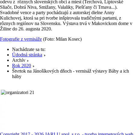
odevu z rôznych slovenských obcí a miest (Terchová, Liptovské
Sliače, Dobrá Niva, Smižany, Valaliky, Piešťany či Trnava...).
Svadobné vence a party pochádzajú z autorskej dielne Anny
Kulichovej, ktorá sa pri tvorbe inšpirovala tradičnými partami, z
rôznych regiónov na Slovensku. Výstava trvá v Makovickom dome v
Žiline do 26. augusta 2020.
Fotografie z vernisáže
(Foto: Milan Kosec)
Nachádzate sa tu:
Údodná stránka
Archív
Rok 2020
Štvrtok na Jánošíkových dňoch - vernisáž výstavy Báby a ich
háby
Copyright 2017 - 2026 JARLU spol. s r.o. - tvorba internetových web