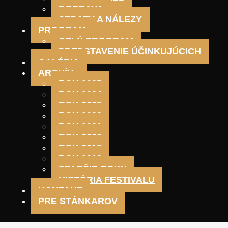
DOPRAVA
STRATY A NÁLEZY
PROGRAM
CELÝ PROGRAM
PREDSTAVENIE ÚČINKUJÚCICH
GALÉRIA
ARCHÍV
ROK 2025
ROK 2024
ROK 2023
ROK 2022
ROK 2021
ROK 2020
ROK 2019
ROK 2018
STARŠIE ROKY
HISTÓRIA FESTIVALU
KONTAKT
PRE STÁNKAROV