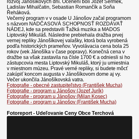
rozvoj Jánošíkových dní. Ocenení boli Jozef Sermek,
Ladislav Mihalčatin, Sebastian Romančík a Soňa
Řeháková.
Večerný program v v osade U Jánošov začal programom
s názvom NADČASOVÁ SCHOPNOSŤ ROZDÁVAŤ
NÁDEJ, kde sa predstavili Ťažká muzika a MADOS
Liptovský Mikuláš. Následne prebiehala dražba prvej
vernej repliky Jánošíkovej valašky, ktorá bola vyrobená
podľa historických prameňov. Vyvolávacia cena bola 25
rokov (vek Jánošíka v čase popravy). Konečná cena v
dražbe sa však zastavila na čísle 1700 € a odniesli si ho
zástupcovia mesta Liptovský Mikuláš, ktorý ju umiestnia
v miestnom múzeu. Pravé verné repliky, si budete môcť
zakúpiť koncom augusta v Jánošíkovom dome aj vy.
Večer ukončila Jánošíkovská vatra.
Fotografie - obecné zastupiteľstvo (František Mucha)
Fotografie - program u Jánošov (Jozef Jurík)
Fotografie - program u Jánošov (Milan Kosec)
Fotografie - program u Jánošov (František Mucha)
Fotoreport - Udeľovanie Ceny Obce Terchová