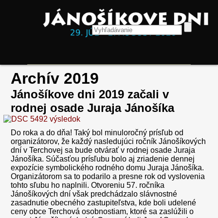
Archív 2019
Jánošíkove dni 2019 začali v
rodnej osade Juraja Jánošíka
Do roka a do dňa! Taký bol minuloročný prísľub od
organizátorov, že každý nasledujúci ročník Jánošíkových
dní v Terchovej sa bude otvárať v rodnej osade Juraja
Jánošíka. Súčasťou prísľubu bolo aj zriadenie dennej
expozície symbolického rodného domu Juraja Jánošíka.
Organizátorom sa to podarilo a presne rok od vyslovenia
tohto sľubu ho naplnili. Otvoreniu 57. ročníka
Jánošíkových dní však predchádzalo slávnostné
zasadnutie obecného zastupiteľstva, kde boli udelené
ceny obce Terchová osobnostiam, ktoré sa zaslúžili o